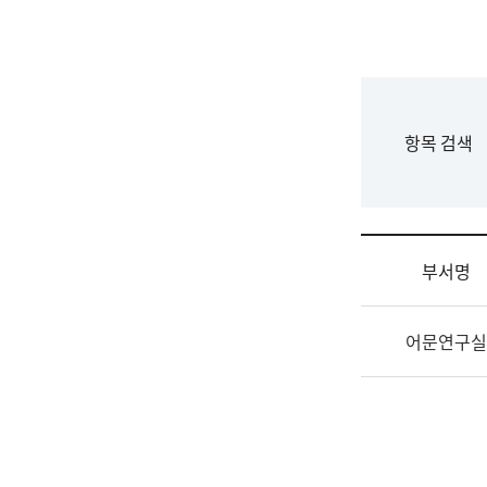
국
립
국
어
원
F
항목 검색
조
o
직
r
도
m
국
어
부서명
원
원
조
장
어문연구실
직
기
및
획
업
연
무
수
소
부
개
기