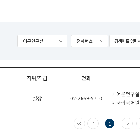
어문연구실
전화번호
직위/직급
전화
ㅇ 어문연구실
실장
02-2669-9710
ㅇ 국립국어원
첫 페이지
이전 페이지
다
1