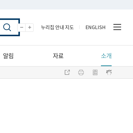
누리집 안내 지도
ENGLISH
전체 
축소
확대
알림
자료
소개
주소 복사
프린트
점자파일 내려받기
점자뷰어 보