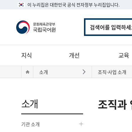
이 누리집은 대한민국 공식 전자정부 누리집입니다.
통
합
검
색
주
지식
개선
교육
메
뉴
현
Home
소개
조직·사업 소개
바로가기
재
위
치:
소개
조직과 
기관 소개