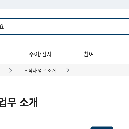
수어/점자
참여
조직과 업무 소개
바로가기
바로가기
업무 소개