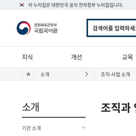
이 누리집은 대한민국 공식 전자정부 누리집입니다.
통
합
검
색
주
지식
개선
교육
메
뉴
현
Home
소개
조직·사업 소개
바로가기
재
위
치:
소개
조직과 
기관 소개