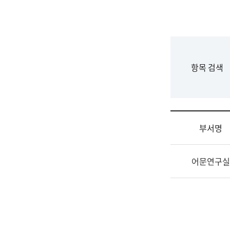
국
립
국
어
원
F
항목 검색
조
o
직
r
도
m
국
어
부서명
원
원
조
장
어문연구실
직
기
및
획
업
연
무
수
소
부
개
기