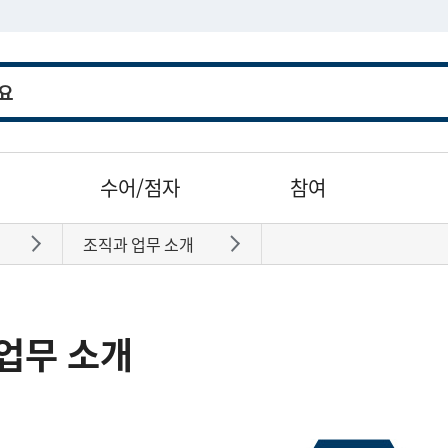
수어/점자
참여
조직과 업무 소개
바로가기
바로가기
업무 소개