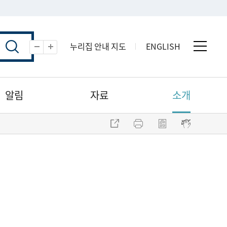
누리집 안내 지도
ENGLISH
전체 
축소
확대
알림
자료
소개
주소 복사
프린트
점자파일 내려받기
점자뷰어 보