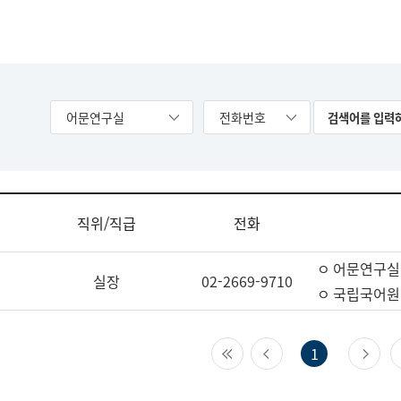
어문연구실
전화번호
직위/직급
전화
ㅇ 어문연구실
실장
02-2669-9710
ㅇ 국립국어원
첫 페이지
이전 페이지
다
1