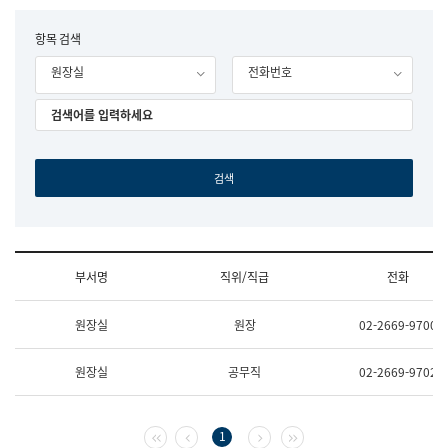
립
국
F
항목 검색
어
o
원
원장실
전화번호
r
조
m
직
도
국
어
원
원
장
기
획
연
수
부서명
직위/직급
전화
부
기
조
획
원장실
원장
02-2669-9700
직
운
및
영
업
과
원장실
공무직
02-2669-9702
무
공
소
공
개
언
(부
어
첫 페이지
이전 페이지
다음 페이지
마지막 페이지
1
서
과