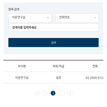
립
국
F
항목 검색
어
o
원
어문연구실
전화번호
r
조
m
직
도
국
어
원
원
장
기
획
연
수
부서명
직위/직급
전화
부
기
조
획
어문연구실
실장
02-2669-9710
직
운
및
영
업
과
무
공
첫 페이지
이전 페이지
다음 페이지
마지막 페이지
1
소
공
개
언
(부
어
서
과