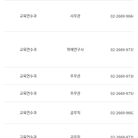
명,
교
직
육
위/
연
교육연수과
사무관
02-2669-9684
직
수
급,
과
전
어
화,
문
담
연
당
구
교육연수과
학예연구사
02-2669-9735
업
실
무)
어
문
연
구
교육연수과
주무관
02-2669-9736
과
어
문
교육연수과
주무관
02-2669-9758
연
구
과
(사
교육연수과
공무직
02-2669-9662
전
팀)
언
어
정
교육연수과
공무직
02-2669-9729