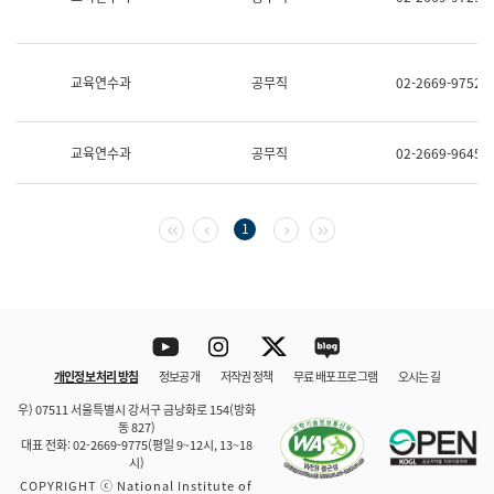
보
과
한
국
교육연수과
공무직
02-2669-9752
어
진
흥
과
교육연수과
공무직
02-2669-9645
수
어
점
자
첫 페이지
이전 페이지
다음 페이지
마지막 페이지
1
진
흥
과
Youtube
Instagram
Twitter
blog
개인정보 처리 방침
정보공개
저작권 정책
무료 배포 프로그램
오시는 길
바로 가기
문체부와 소속기관
우) 07511 서울특별시 강서구 금낭화로 154(방화
동 827)
대표 전화: 02-2669-9775(평일 9~12시, 13~18
시)
COPYRIGHT ⓒ National Institute of