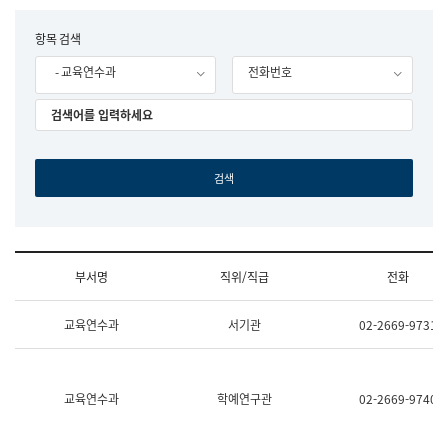
립
국
F
항목 검색
어
o
원
- 교육연수과
전화번호
r
조
m
직
도
국
어
원
원
장
기
획
연
수
부서명
직위/직급
전화
부
기
조
획
교육연수과
서기관
02-2669-9731
직
운
및
영
업
과
무
공
소
공
교육연수과
학예연구관
02-2669-9740
개
언
(부
어
서
과