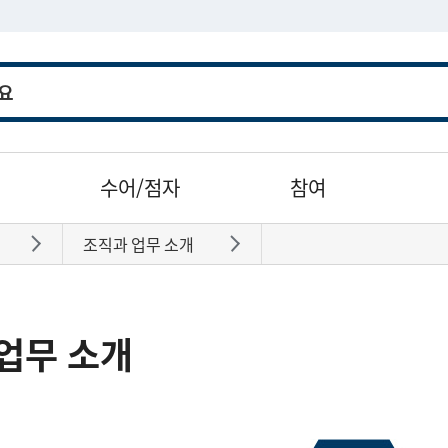
수어/점자
참여
조직과 업무 소개
바로가기
바로가기
업무 소개