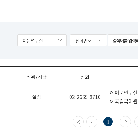
어문연구실
전화번호
직위/직급
전화
ㅇ 어문연구실
실장
02-2669-9710
ㅇ 국립국어원
첫 페이지
이전 페이지
다
1