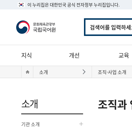
이 누리집은 대한민국 공식 전자정부 누리집입니다.
통
합
검
색
주
지식
개선
교육
메
뉴
현
Home
소개
조직·사업 소개
바로가기
재
위
치:
소개
조직과 
기관 소개