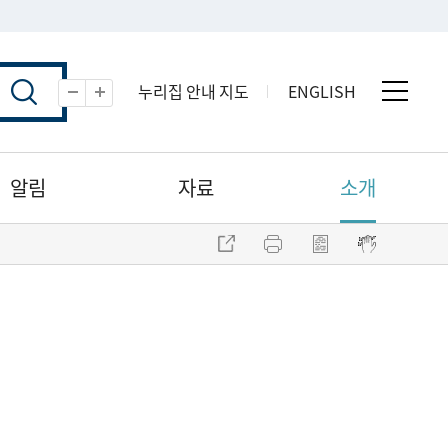
누리집 안내 지도
ENGLISH
전체 
축소
확대
알림
자료
소개
주소 복사
프린트
점자파일 내려받기
점자뷰어 보