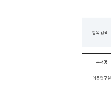
국
립
국
어
원
F
항목 검색
조
o
직
r
도
m
국
어
부서명
원
원
조
장
어문연구실
직
기
및
획
업
연
무
수
소
부
개
기