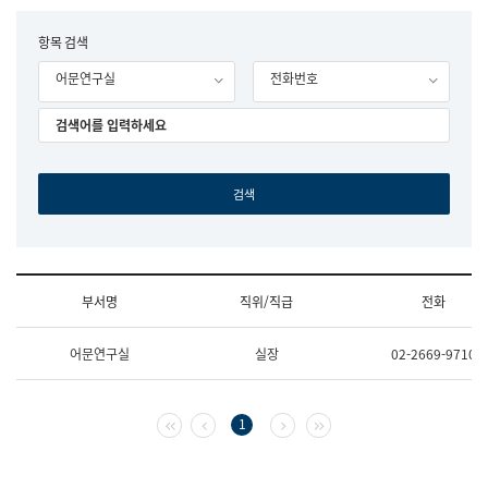
립
국
F
항목 검색
어
o
원
어문연구실
전화번호
r
조
m
직
도
국
어
원
원
장
기
획
연
수
부서명
직위/직급
전화
부
기
조
획
어문연구실
실장
02-2669-9710
직
운
및
영
업
과
무
공
첫 페이지
이전 페이지
다음 페이지
마지막 페이지
1
소
공
개
언
(부
어
서
과