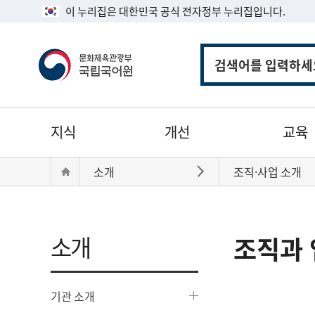
이 누리집은 대한민국 공식 전자정부 누리집입니다.
통
합
검
색
주
지식
개선
교육
메
뉴
현
Home
소개
조직·사업 소개
바로가기
재
위
치:
소개
조직과 
기관 소개