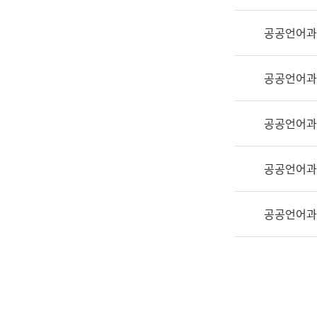
실
어
공공언어과
문
연
구
공공언어과
과
어
문
공공언어과
연
구
공공언어과
과
(사
전
공공언어과
팀)
언
어
정
보
과