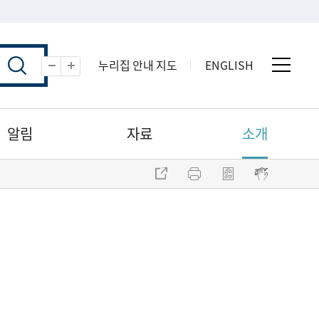
누리집 안내 지도
ENGLISH
전체 
축소
확대
알림
자료
소개
주소 복사
프린트
점자파일 내려받기
점자뷰어 보