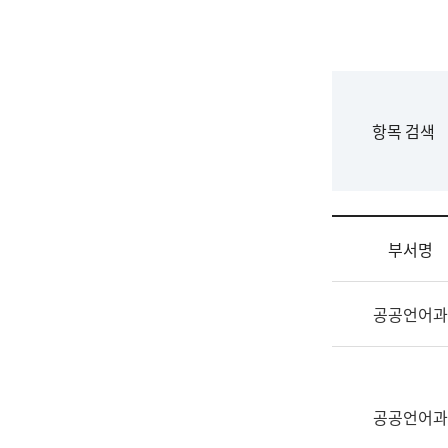
국
립
국
어
원
F
항목 검색
조
o
직
r
도
m
국
어
부서명
원
원
조
장
공공언어과
직
기
및
획
업
연
무
수
소
공공언어과
부
개
기