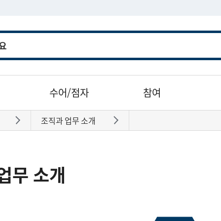
수어/점자
참여
조직과 업무 소개
바로가기
바로가기
업무 소개