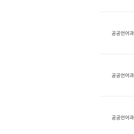
(부
획
서
운
명,
영
직
과
위/
공공언어과
공
직
공
급,
언
전
어
화,
과
담
교
공공언어과
당
육
업
연
무)
수
과
어
문
공공언어과
연
구