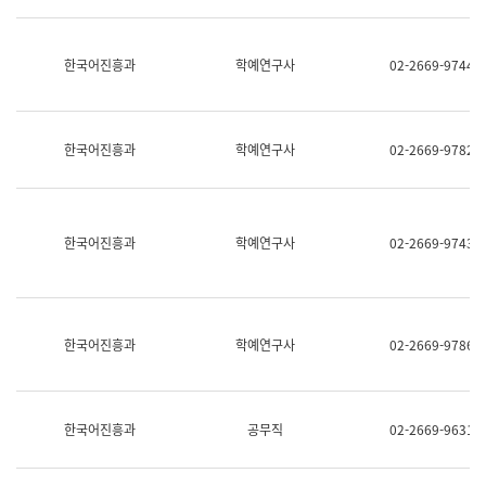
명,
교
직
육
위/
연
한국어진흥과
학예연구사
02-2669-9744
직
수
급,
과
전
어
화,
문
담
연
한국어진흥과
학예연구사
02-2669-9782
당
구
업
실
무)
어
문
연
한국어진흥과
학예연구사
02-2669-9743
구
과
어
문
연
한국어진흥과
학예연구사
02-2669-9786
구
과
(사
전
팀)
한국어진흥과
공무직
02-2669-9631
언
어
정