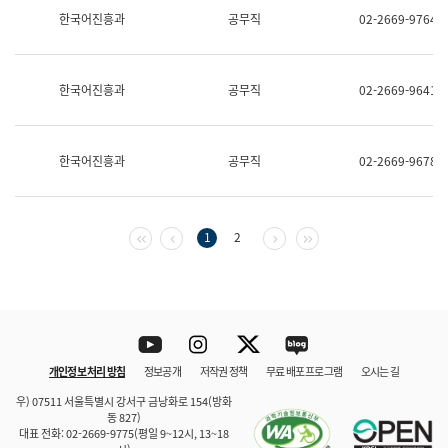
보
한국어진흥과
공무직
02-2669-9764
과
한
국
어
한국어진흥과
공무직
02-2669-9641
진
흥
과
수
한국어진흥과
공무직
02-2669-9678
어
점
자
진
흥
첫 페이지
이전 페이지
다음 페이지
마지막 페이지
1
2
과
Youtube
Instagram
Twitter
blog
개인정보 처리 방침
정보공개
저작권 정책
무료 배포 프로그램
오시는 길
바로 가기
문체부와 소속기관
우) 07511 서울특별시 강서구 금낭화로 154(방화
동 827)
대표 전화: 02-2669-9775(평일 9~12시, 13~18