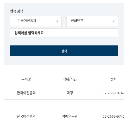
립
국
F
항목 검색
어
o
원
- 한국어진흥과
전화번호
r
조
m
직
도
국
어
원
원
장
기
획
연
수
부서명
직위/직급
전화
부
기
조
획
한국어진흥과
과장
02-2669-9742
직
운
및
영
업
과
무
공
소
공
한국어진흥과
학예연구관
02-2669-9742
개
언
(부
어
서
과