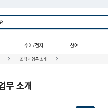
수어/점자
참여
조직과 업무 소개
바로가기
바로가기
업무 소개