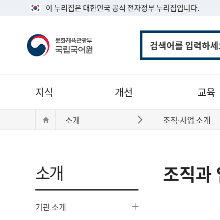
이 누리집은 대한민국 공식 전자정부 누리집입니다.
통
합
검
색
주
지식
개선
교육
메
뉴
현
Home
소개
조직·사업 소개
바로가기
재
위
치:
소개
조직과 
기관 소개