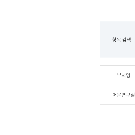
국
립
국
어
원
F
항목 검색
조
o
직
r
도
m
국
어
부서명
원
원
조
장
어문연구실
직
기
및
획
업
연
무
수
소
부
개
기