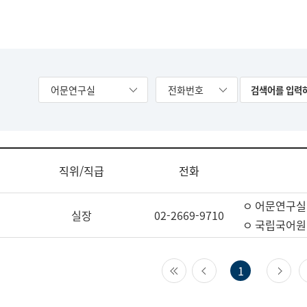
어문연구실
전화번호
직위/직급
전화
ㅇ 어문연구실
실장
02-2669-9710
ㅇ 국립국어원
첫 페이지
이전 페이지
다
1