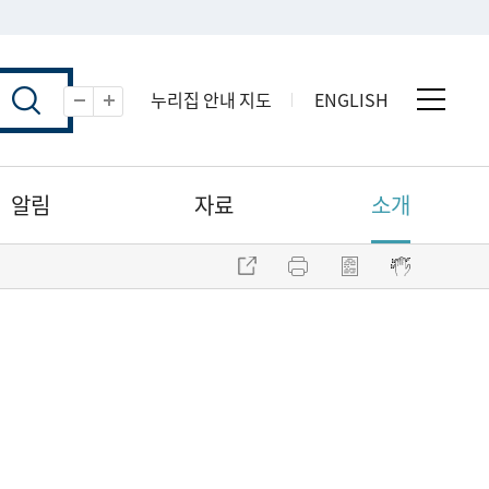
누리집 안내 지도
ENGLISH
전체 
축소
확대
알림
자료
소개
주소 복사
프린트
점자파일 내려받기
점자뷰어 보