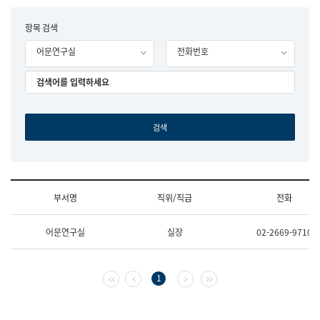
립
국
F
항목 검색
어
o
원
어문연구실
전화번호
r
조
m
직
도
국
어
원
원
장
기
획
연
수
부서명
직위/직급
전화
부
기
조
획
어문연구실
실장
02-2669-9710
직
운
및
영
업
과
무
공
첫 페이지
이전 페이지
다음 페이지
마지막 페이지
1
소
공
개
언
(부
어
서
과