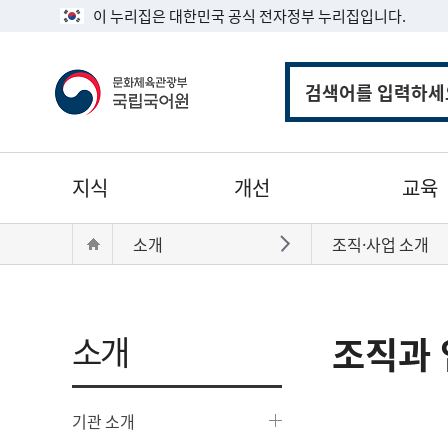
이 누리집은 대한민국 공식 전자정부 누리집입니다.
통
합
검
색
주
지식
개선
교육
메
뉴
현
Home
소개
조직·사업 소개
바로가기
재
위
치:
소개
조직과 
기관 소개