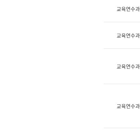
실
교육연수과
어
문
연
구
교육연수과
과
어
문
연
교육연수과
구
과
(사
전
팀)
교육연수과
언
어
정
보
과