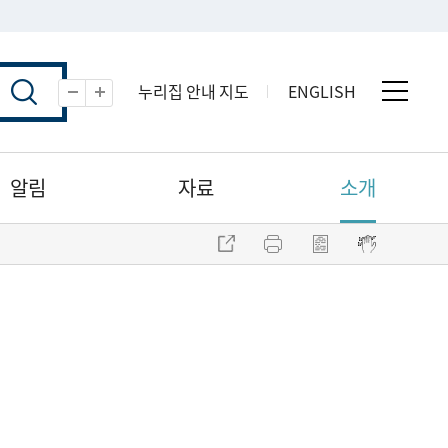
누리집 안내 지도
ENGLISH
전체 
축소
확대
알림
자료
소개
주소 복사
프린트
점자파일 내려받기
점자뷰어 보