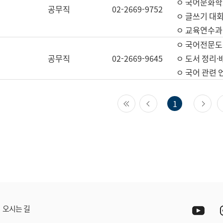
ㅇ 국어문화학
공무직
02-2669-9752
ㅇ 글쓰기 대회
ㅇ 교육연수과
ㅇ 국어전문도
공무직
02-2669-9645
ㅇ 도서 정리·
ㅇ 국어 관련
첫 페이지
이전 페이지
다
1
Yout
오시는 길