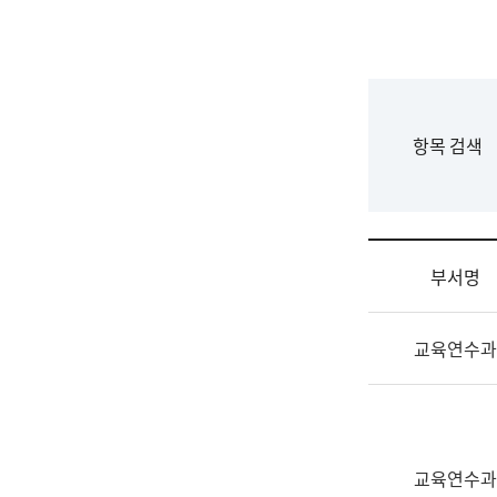
국
립
국
어
원
F
항목 검색
조
o
직
r
도
m
국
어
부서명
원
원
조
장
교육연수과
직
기
및
획
업
연
무
수
소
부
교육연수과
개
기