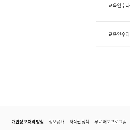
한
교육연수과
국
어
진
흥
교육연수과
과
수
어
점
자
진
흥
과
개인정보 처리 방침
정보공개
저작권 정책
무료 배포 프로그램