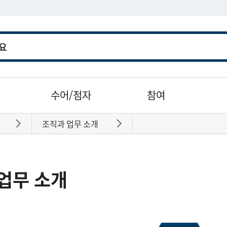
수어/점자
참여
조직과 업무 소개
바로가기
바로가기
업무 소개