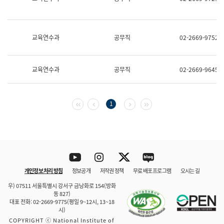
보
과
한
국
교육연수과
공무직
02-2669-9752
어
진
흥
과
교육연수과
공무직
02-2669-9645
수
어
점
자
첫 페이지
이전 페이지
다음 페이지
마지막 페이지
1
진
흥
과
Youtube
Instagram
Twitter
blog
개인정보 처리 방침
정보공개
저작권 정책
무료 배포 프로그램
오시는 길
바로 가기
문체부와 소속기관
우) 07511 서울특별시 강서구 금낭화로 154(방화
동 827)
대표 전화: 02-2669-9775(평일 9~12시, 13~18
시)
COPYRIGHT ⓒ National Institute of