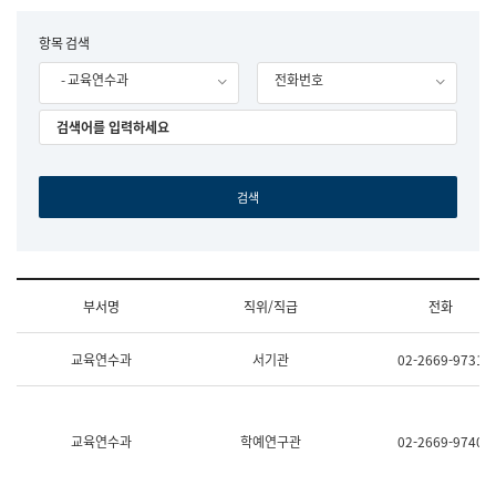
립
국
F
항목 검색
어
o
원
- 교육연수과
전화번호
r
조
m
직
도
국
어
원
원
장
기
획
연
수
부서명
직위/직급
전화
부
기
조
획
교육연수과
서기관
02-2669-9731
직
운
및
영
업
과
무
공
소
공
교육연수과
학예연구관
02-2669-9740
개
언
(부
어
서
과