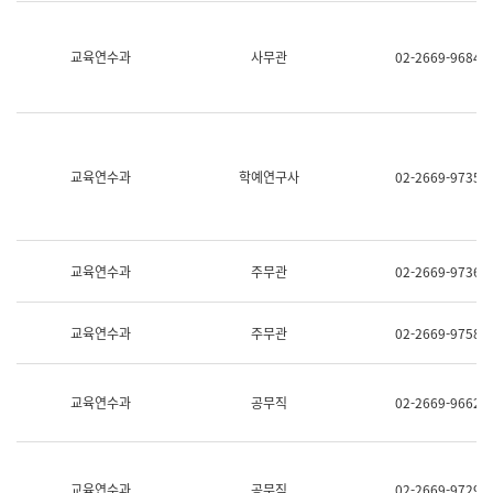
명,
교
직
육
위/
연
교육연수과
사무관
02-2669-9684
직
수
급,
과
전
어
화,
문
담
연
당
구
교육연수과
학예연구사
02-2669-9735
업
실
무)
어
문
연
구
교육연수과
주무관
02-2669-9736
과
어
문
교육연수과
주무관
02-2669-9758
연
구
과
(사
교육연수과
공무직
02-2669-9662
전
팀)
언
어
정
교육연수과
공무직
02-2669-9729