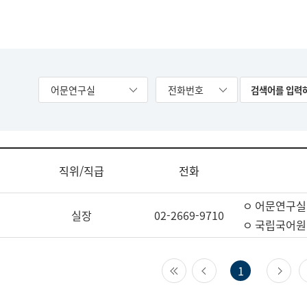
어문연구실
전화번호
직위/직급
전화
ㅇ 어문연구실
실장
02-2669-9710
ㅇ 국립국어원
첫 페이지
이전 페이지
다
1