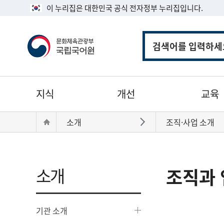
이 누리집은 대한민국 공식 전자정부 누리집입니다.
통
합
검
색
주
지식
개선
교육
메
뉴
현
Home
소개
조직·사업 소개
바로가기
재
위
치:
소개
조직과 
기관 소개