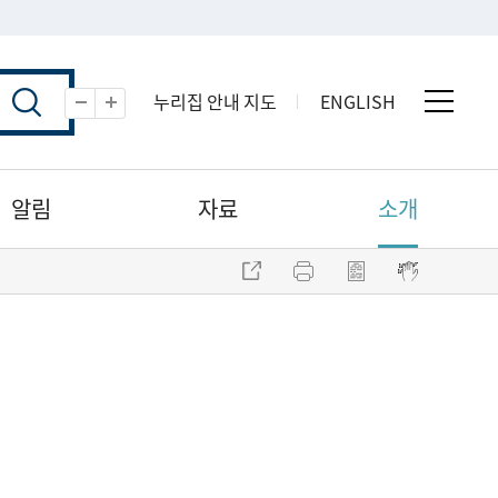
누리집 안내 지도
ENGLISH
전체 
축소
확대
알림
자료
소개
주소 복사
프린트
점자파일 내려받기
점자뷰어 보