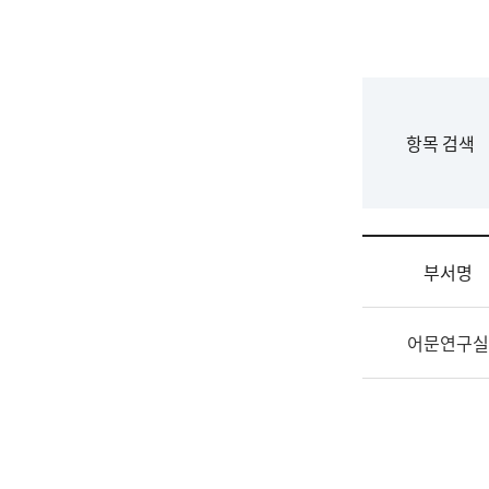
국
립
국
어
원
F
항목 검색
조
o
직
r
도
m
국
어
부서명
원
원
조
장
어문연구실
직
기
및
획
업
연
무
수
소
부
개
기