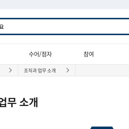
수어/점자
참여
조직과 업무 소개
바로가기
바로가기
업무 소개