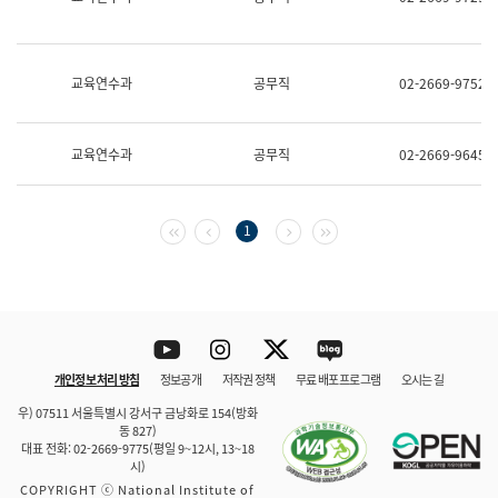
보
과
한
국
교육연수과
공무직
02-2669-9752
어
진
흥
과
교육연수과
공무직
02-2669-9645
수
어
점
자
첫 페이지
이전 페이지
다음 페이지
마지막 페이지
1
진
흥
과
Youtube
Instagram
Twitter
blog
개인정보 처리 방침
정보공개
저작권 정책
무료 배포 프로그램
오시는 길
바로 가기
문체부와 소속기관
우) 07511 서울특별시 강서구 금낭화로 154(방화
동 827)
대표 전화: 02-2669-9775(평일 9~12시, 13~18
시)
COPYRIGHT ⓒ National Institute of