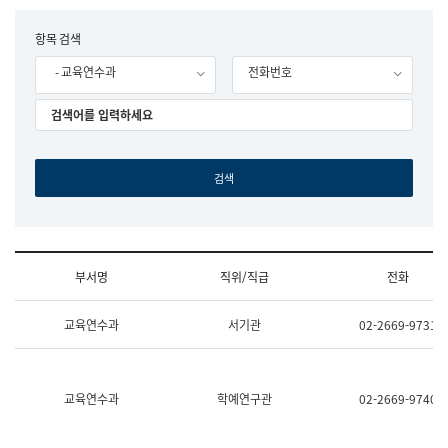
립
국
F
항목 검색
어
o
원
- 교육연수과
전화번호
r
조
m
직
도
국
어
원
원
장
기
획
연
수
부서명
직위/직급
전화
부
기
조
획
교육연수과
서기관
02-2669-9731
직
운
및
영
업
과
무
공
소
공
교육연수과
학예연구관
02-2669-9740
개
언
(부
어
서
과