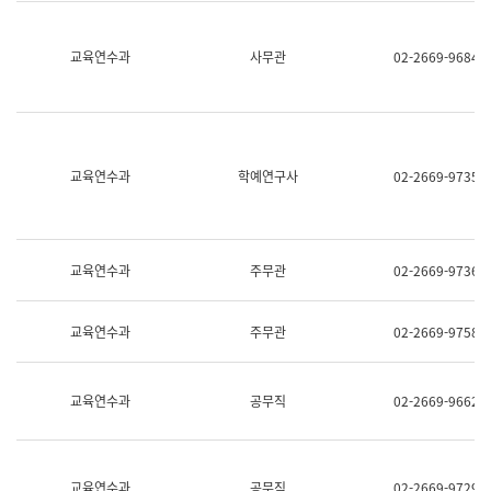
명,
교
직
육
위/
연
교육연수과
사무관
02-2669-9684
직
수
급,
과
전
어
화,
문
담
연
당
구
교육연수과
학예연구사
02-2669-9735
업
실
무)
어
문
연
구
교육연수과
주무관
02-2669-9736
과
어
문
교육연수과
주무관
02-2669-9758
연
구
과
(사
교육연수과
공무직
02-2669-9662
전
팀)
언
어
정
교육연수과
공무직
02-2669-9729