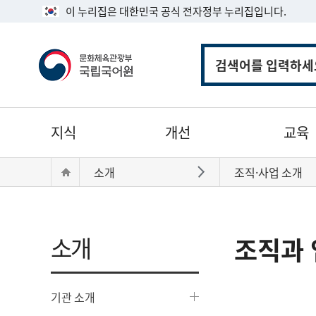
이 누리집은 대한민국 공식 전자정부 누리집입니다.
통
합
검
색
주
지식
개선
교육
메
뉴
현
Home
소개
조직·사업 소개
바로가기
재
위
치:
소개
조직과 
기관 소개