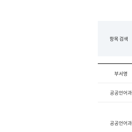
국
립
국
어
원
F
항목 검색
조
o
직
r
도
m
국
어
부서명
원
원
조
장
공공언어과
직
기
및
획
업
연
무
수
소
공공언어과
부
개
기