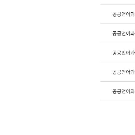
실
어
공공언어과
문
연
구
공공언어과
과
어
문
공공언어과
연
구
공공언어과
과
(사
전
공공언어과
팀)
언
어
정
보
과