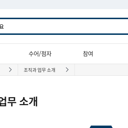
수어/점자
참여
조직과 업무 소개
바로가기
바로가기
업무 소개