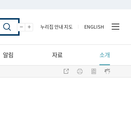
누리집 안내 지도
ENGLISH
전체 
축소
확대
알림
자료
소개
주소 복사
프린트
점자파일 내려받기
점자뷰어 보