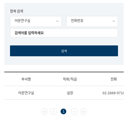
립
국
F
항목 검색
어
o
원
어문연구실
전화번호
r
조
m
직
도
국
어
원
원
장
기
획
연
수
부서명
직위/직급
전화
부
기
조
획
어문연구실
실장
02-2669-9710
직
운
및
영
업
과
무
공
첫 페이지
이전 페이지
다음 페이지
마지막 페이지
1
소
공
개
언
(부
어
서
과