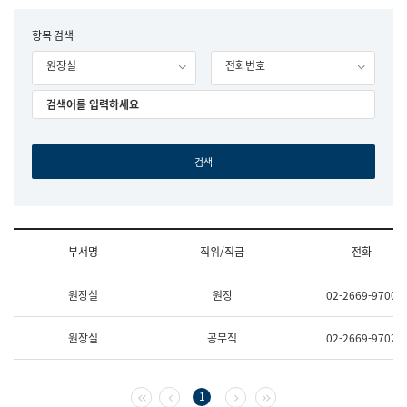
립
국
F
항목 검색
어
o
원
원장실
전화번호
r
조
m
직
도
국
어
원
원
장
기
획
연
수
부서명
직위/직급
전화
부
기
조
획
원장실
원장
02-2669-9700
직
운
및
영
업
과
원장실
공무직
02-2669-9702
무
공
소
공
개
언
(부
어
첫 페이지
이전 페이지
다음 페이지
마지막 페이지
1
서
과