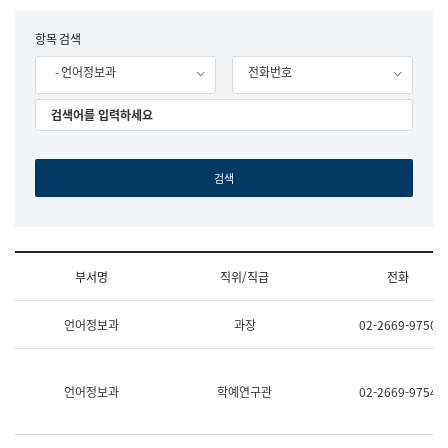
립
국
F
항목 검색
어
o
원
- 언어정보과
전화번호
r
조
m
직
도
국
어
원
원
장
기
획
연
수
부서명
직위/직급
전화
부
기
조
획
언어정보과
과장
02-2669-9750
직
운
및
영
업
과
무
공
언어정보과
학예연구관
02-2669-9754
소
공
개
언
(부
어
서
과