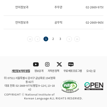
보
과
언어정보과
주무관
02-2669-9759
한
국
어
언어정보과
공무직
02-2669-9650
진
흥
과
수
첫 페이지
이전 페이지
다음 페이지
마지막 페이지
1
2
3
어
점
자
진
흥
과
Youtube
Instagram
Twitter
blog
개인정보 처리 방침
정보공개
저작권 정책
무료 배포 프로그램
오시는 길
바로 가기
문체부와 소속기관
우) 07511 서울특별시 강서구 금낭화로 154(방화
동 827)
대표 전화: 02-2669-9775(평일 9~12시, 13~18
시)
COPYRIGHT ⓒ National Institute of
Korean Language ALL RIGHTS RESERVED.