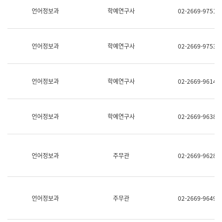
명,
교
언어정보과
학예연구사
02-2669-9751
직
육
위/
연
직
수
급,
과
언어정보과
학예연구사
02-2669-9753
전
어
화,
문
담
연
당
구
언어정보과
학예연구사
02-2669-9614
업
실
무)
어
문
연
언어정보과
학예연구사
02-2669-9638
구
과
어
문
연
언어정보과
주무관
02-2669-9628
구
과
(사
전
팀)
언어정보과
주무관
02-2669-9649
언
어
정