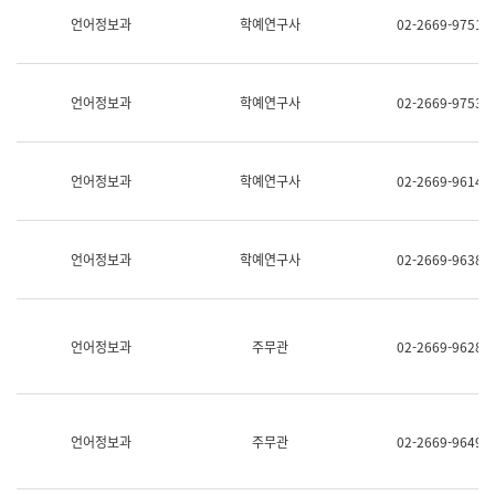
명,
교
언어정보과
학예연구사
02-2669-9751
직
육
위/
연
직
수
급,
과
언어정보과
학예연구사
02-2669-9753
전
어
화,
문
담
연
당
구
언어정보과
학예연구사
02-2669-9614
업
실
무)
어
문
연
언어정보과
학예연구사
02-2669-9638
구
과
어
문
연
언어정보과
주무관
02-2669-9628
구
과
(사
전
팀)
언어정보과
주무관
02-2669-9649
언
어
정