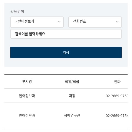
립
국
F
항목 검색
어
o
원
- 언어정보과
전화번호
r
조
m
직
도
국
어
원
원
장
기
획
연
수
부서명
직위/직급
전화
부
기
조
획
언어정보과
과장
02-2669-9750
직
운
및
영
업
과
무
공
언어정보과
학예연구관
02-2669-9754
소
공
개
언
(부
어
서
과