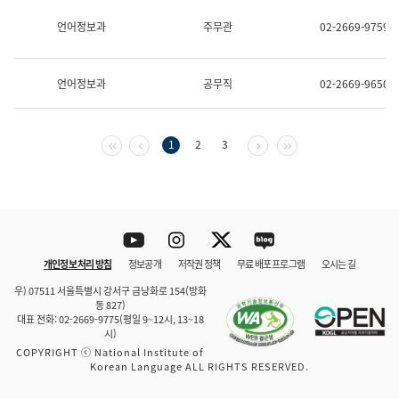
보
과
언어정보과
주무관
02-2669-9759
한
국
어
언어정보과
공무직
02-2669-9650
진
흥
과
수
첫 페이지
이전 페이지
다음 페이지
마지막 페이지
1
2
3
어
점
자
진
흥
과
Youtube
Instagram
Twitter
blog
개인정보 처리 방침
정보공개
저작권 정책
무료 배포 프로그램
오시는 길
바로 가기
문체부와 소속기관
우) 07511 서울특별시 강서구 금낭화로 154(방화
동 827)
대표 전화: 02-2669-9775(평일 9~12시, 13~18
시)
COPYRIGHT ⓒ National Institute of
Korean Language ALL RIGHTS RESERVED.