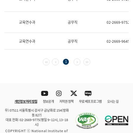
보
과
한
국
교육연수과
공무직
02-2669-9752
어
진
흥
과
교육연수과
공무직
02-2669-9645
수
어
점
자
첫 페이지
이전 페이지
다음 페이지
마지막 페이지
1
진
흥
과
Youtube
Instagram
Twitter
blog
개인정보 처리 방침
정보공개
저작권 정책
무료 배포 프로그램
오시는 길
바로 가기
문체부와 소속기관
우) 07511 서울특별시 강서구 금낭화로 154(방화
동 827)
대표 전화: 02-2669-9775(평일 9~12시, 13~18
시)
COPYRIGHT ⓒ National Institute of