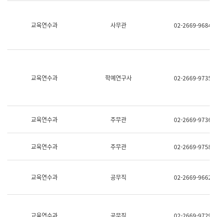
명,
교
직
육
위/
연
교육연수과
사무관
02-2669-9684
직
수
급,
과
전
어
화,
문
담
연
당
구
교육연수과
학예연구사
02-2669-9735
업
실
무)
어
문
연
구
교육연수과
주무관
02-2669-9736
과
어
문
교육연수과
주무관
02-2669-9758
연
구
과
(사
교육연수과
공무직
02-2669-9662
전
팀)
언
어
정
교육연수과
공무직
02-2669-9729