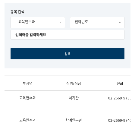
립
국
F
항목 검색
어
o
원
- 교육연수과
전화번호
r
조
m
직
도
국
어
원
원
장
기
획
연
수
부서명
직위/직급
전화
부
기
조
획
교육연수과
서기관
02-2669-9731
직
운
및
영
업
과
무
공
소
공
교육연수과
학예연구관
02-2669-9740
개
언
(부
어
서
과