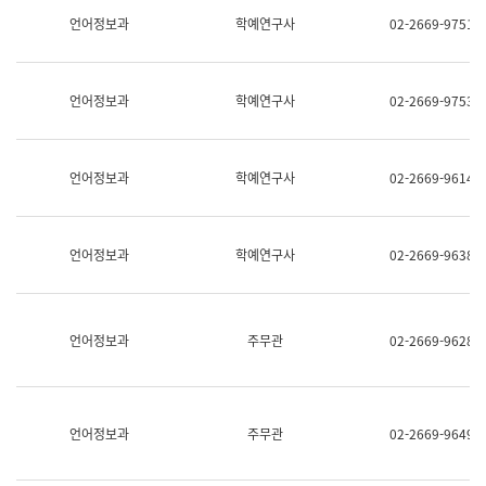
명,
교
언어정보과
학예연구사
02-2669-9751
직
육
위/
연
직
수
급,
과
언어정보과
학예연구사
02-2669-9753
전
어
화,
문
담
연
당
구
언어정보과
학예연구사
02-2669-9614
업
실
무)
어
문
연
언어정보과
학예연구사
02-2669-9638
구
과
어
문
연
언어정보과
주무관
02-2669-9628
구
과
(사
전
팀)
언어정보과
주무관
02-2669-9649
언
어
정