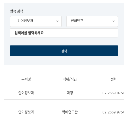
립
국
F
항목 검색
어
o
원
- 언어정보과
전화번호
r
조
m
직
도
국
어
원
원
장
기
획
연
수
부서명
직위/직급
전화
부
기
조
획
언어정보과
과장
02-2669-9750
직
운
및
영
업
과
무
공
언어정보과
학예연구관
02-2669-9754
소
공
개
언
(부
어
서
과