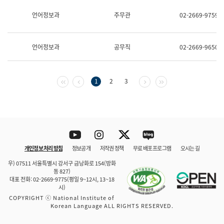
보
과
언어정보과
주무관
02-2669-9759
한
국
어
언어정보과
공무직
02-2669-9650
진
흥
과
수
첫 페이지
이전 페이지
다음 페이지
마지막 페이지
1
2
3
어
점
자
진
흥
과
Youtube
Instagram
Twitter
blog
개인정보 처리 방침
정보공개
저작권 정책
무료 배포 프로그램
오시는 길
바로 가기
문체부와 소속기관
우) 07511 서울특별시 강서구 금낭화로 154(방화
동 827)
대표 전화: 02-2669-9775(평일 9~12시, 13~18
시)
COPYRIGHT ⓒ National Institute of
Korean Language ALL RIGHTS RESERVED.