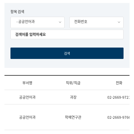
립
국
F
항목 검색
어
o
원
- 공공언어과
전화번호
r
조
m
직
도
국
어
원
원
장
기
획
연
수
부서명
직위/직급
전화
부
기
조
획
공공언어과
과장
02-2669-9721
직
운
및
영
업
과
무
공
공공언어과
학예연구관
02-2669-9766
소
공
개
언
(부
어
서
과