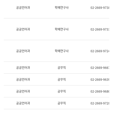
명,
교
공공언어과
학예연구사
02-2669-9738
직
육
위/
연
직
수
급,
과
전
어
공공언어과
학예연구사
02-2669-9733
화,
문
담
연
당
구
업
실
무)
어
공공언어과
학예연구사
02-2669-9724
문
연
구
과
공공언어과
공무직
02-2669-9667
어
문
연
공공언어과
공무직
02-2669-9639
구
과
(사
공공언어과
공무직
02-2669-9680
전
팀)
언
공공언어과
공무직
02-2669-9728
어
정