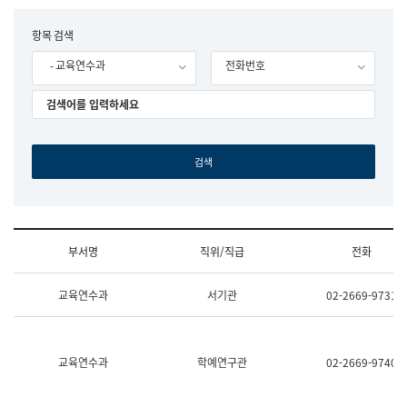
립
국
F
항목 검색
어
o
원
- 교육연수과
전화번호
r
조
m
직
도
국
어
원
원
장
기
획
연
수
부서명
직위/직급
전화
부
기
조
획
교육연수과
서기관
02-2669-9731
직
운
및
영
업
과
무
공
소
공
교육연수과
학예연구관
02-2669-9740
개
언
(부
어
서
과