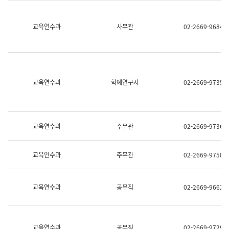
명,
교
직
육
위/
연
교육연수과
사무관
02-2669-9684
직
수
급,
과
전
어
화,
문
담
연
당
구
교육연수과
학예연구사
02-2669-9735
업
실
무)
어
문
연
구
교육연수과
주무관
02-2669-9736
과
어
문
교육연수과
주무관
02-2669-9758
연
구
과
(사
교육연수과
공무직
02-2669-9662
전
팀)
언
어
정
교육연수과
공무직
02-2669-9729