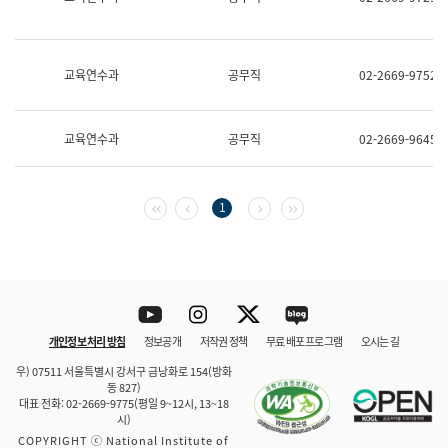
보
과
한
국
교육연수과
공무직
02-2669-9752
어
진
흥
과
교육연수과
공무직
02-2669-9645
수
어
점
자
첫 페이지
이전 페이지
다음 페이지
마지막 페이지
1
진
흥
과
Youtube
Instagram
Twitter
blog
개인정보 처리 방침
정보공개
저작권 정책
무료 배포 프로그램
오시는 길
바로 가기
문체부와 소속기관
우) 07511 서울특별시 강서구 금낭화로 154(방화
동 827)
대표 전화: 02-2669-9775(평일 9~12시, 13~18
시)
COPYRIGHT ⓒ National Institute of