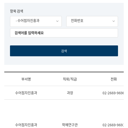
립
국
F
항목 검색
어
o
원
- 수어점자진흥과
전화번호
r
조
m
직
도
국
어
원
원
장
기
획
연
수
부서명
직위/직급
전화
부
기
조
획
수어점자진흥과
과장
02-2669-9690
직
운
및
영
업
과
무
공
소
공
개
언
(부
어
수어점자진흥과
학예연구관
02-2669-9691
서
과