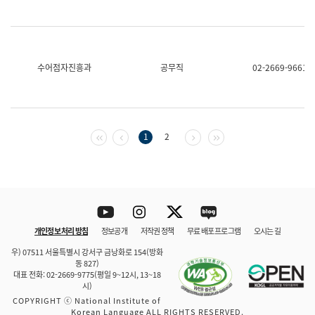
수어점자진흥과
공무직
02-2669-9661
첫 페이지
이전 페이지
다음 페이지
마지막 페이지
1
2
Youtube
Instagram
Twitter
blog
개인정보 처리 방침
정보공개
저작권 정책
무료 배포 프로그램
오시는 길
바로 가기
문체부와 소속기관
우) 07511 서울특별시 강서구 금낭화로 154(방화
동 827)
대표 전화: 02-2669-9775(평일 9~12시, 13~18
시)
COPYRIGHT ⓒ National Institute of
Korean Language ALL RIGHTS RESERVED.