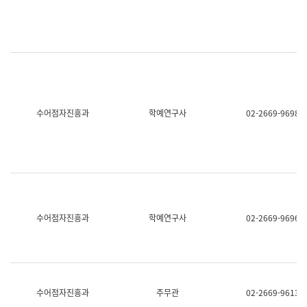
명,
교
직
육
위/
연
직
수
급,
과
전
어
화,
문
담
연
당
구
수어점자진흥과
학예연구사
02-2669-9698
업
실
무)
어
문
연
구
과
어
문
연
수어점자진흥과
학예연구사
02-2669-9696
구
과
(사
전
팀)
언
어
수어점자진흥과
주무관
02-2669-9613
정