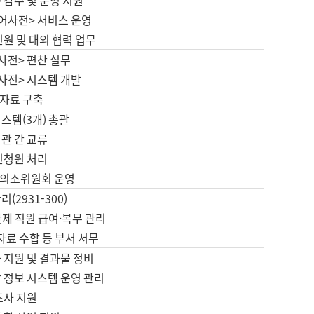
 감수 및 운영 지원
국어사전> 서비스 운영
민원 및 대외 협력 업무
사전> 편찬 실무
사전> 시스템 개발
자료 구축
스템(3개) 총괄
관 간 교류
민청원 처리
의소위원회 운영
(2931-300)
제 직원 급여·복무 관리
 자료 수합 등 부서 서무
 지원 및 결과물 정비
 정보 시스템 운영 관리
조사 지원