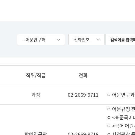
- 어문연구과
전화번호
직위/직급
전화
과장
02-2669-9711
ㅇ 어문연구과
ㅇ 어문규정 
ㅇ <표준국어
ㅇ <국어 어원
학예연구관
02-2669-9718
ㅇ 사전편찬 