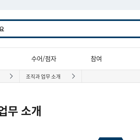
수어/점자
참여
조직과 업무 소개
바로가기
바로가기
업무 소개