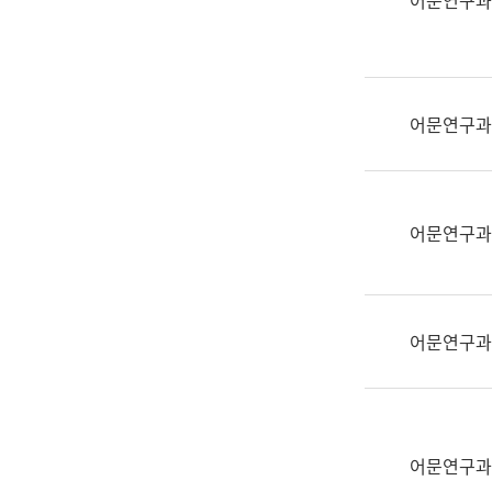
어문연구과
실
어
문
연
구
어문연구과
과
어
문
연
어문연구과
구
과
(사
전
어문연구과
팀)
언
어
정
보
어문연구과
과