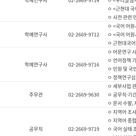
학예연구사
02-2669-9714
ㅇ <우리말샘>
ㅇ <근현대 
ㅇ 사전 관련 
ㅇ <국어 어원
학예연구사
02-2669-9712
ㅇ <국어 어원
ㅇ 근현대국어
ㅇ 어문연구 시
ㅇ 언어정책 기
학예연구사
02-2669-9716
ㅇ 민원 및 국
ㅇ 정책연구심
ㅇ 세부사업 관리
주무관
02-2669-9630
ㅇ 공무직·기간
ㅇ 문서 수발,
ㅇ 지역어 조사
ㅇ 지역어 종합
공무직
02-2669-9719
ㅇ 국어 실태 