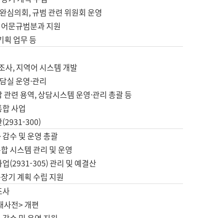
완심의회, 규범 관련 위원회 운영
 어문규범분과 지원
 기획 업무 등
업
 조사, 지역어 시스템 개발
담실 운영·관리
 관련 용역, 상담시스템 운영·관리 총괄 등
통합 사업
2931-300)
 감수 및 운영 총괄
합 시스템 관리 및 운영
업(2931-305) 관리 및 예결산
중장기 계획 수립 지원
조사
대사전> 개편