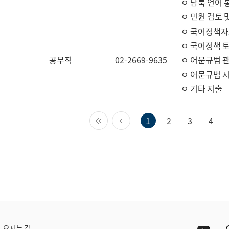
ㅇ 남북 언어 
ㅇ 민원 검토 
ㅇ 국어정책자
ㅇ 국어정책 
공무직
02-2669-9635
ㅇ 어문규범 
ㅇ 어문규범 
ㅇ 기타 지출
첫 페이지
이전 페이지
1
2
3
4
Yout
오시는 길