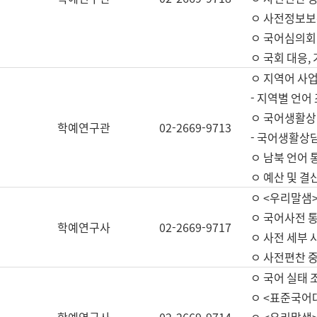
ㅇ 사전정보보
ㅇ 국어심의회
ㅇ 국회 대응,
ㅇ 지역어 사
- 지역별 언어
ㅇ 국어생활상
학예연구관
02-2669-9713
- 국어생활상담
ㅇ 남북 언어 
ㅇ 예산 및 결산(
ㅇ <우리말샘>
ㅇ 국어사전 통
학예연구사
02-2669-9717
ㅇ 사전 세부 사
ㅇ 사전편찬 
ㅇ 국어 실태 
ㅇ <표준국어