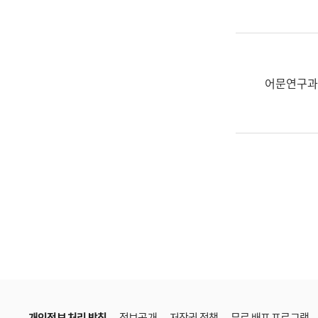
한
국
어
진
흥
어문연구과
과
수
어
점
자
진
흥
과
개인정보 처리 방침
정보공개
저작권 정책
무료 배포 프로그램