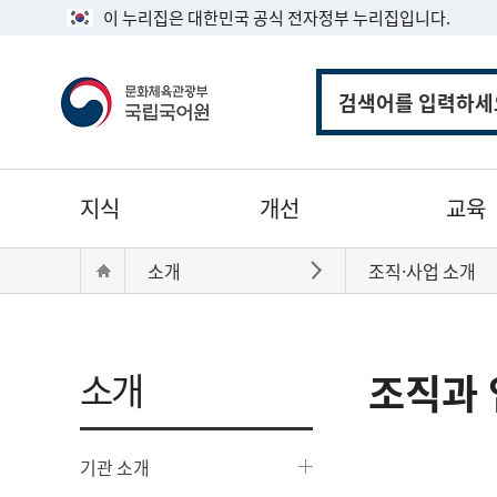
이 누리집은 대한민국 공식 전자정부 누리집입니다.
통
합
검
색
주
지식
개선
교육
메
뉴
현
Home
소개
조직·사업 소개
바로가기
재
위
치:
소개
조직과 
기관 소개