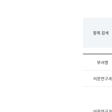
국
립
국
어
원
F
항목 검색
조
o
직
r
도
m
국
어
부서명
원
원
조
장
어문연구과
직
기
및
획
업
연
무
수
소
부
개
기
어문연구과