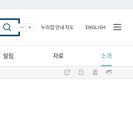
누리집 안내 지도
ENGLISH
전체 
축소
확대
알림
자료
소개
주소 복사
프린트
점자파일 내려받기
점자뷰어 보