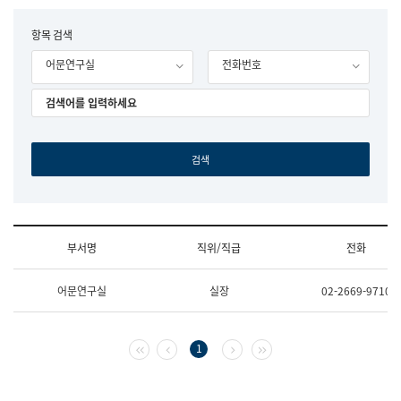
립
국
F
항목 검색
어
o
원
어문연구실
전화번호
r
조
m
직
도
국
어
원
원
장
기
획
연
수
부서명
직위/직급
전화
부
기
조
획
어문연구실
실장
02-2669-9710
직
운
및
영
업
과
무
공
첫 페이지
이전 페이지
다음 페이지
마지막 페이지
1
소
공
개
언
(부
어
서
과