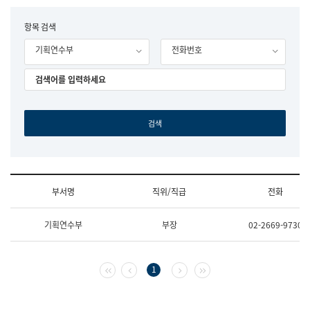
립
국
F
항목 검색
어
o
원
기획연수부
전화번호
r
조
m
직
도
국
어
원
원
장
기
획
연
수
부서명
직위/직급
전화
부
기
조
획
기획연수부
부장
02-2669-9730
직
운
및
영
업
과
무
공
첫 페이지
이전 페이지
다음 페이지
마지막 페이지
1
소
공
개
언
(부
어
서
과