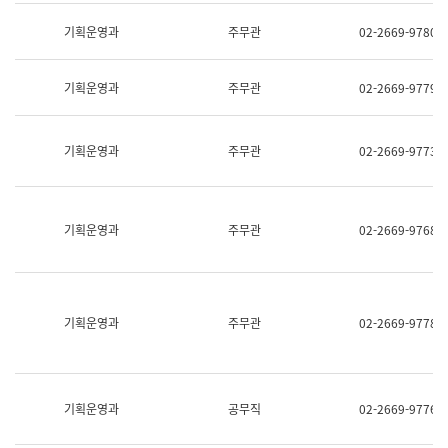
명,
교
직
기획운영과
주무관
02-2669-9780
육
위/
연
직
수
급,
과
기획운영과
주무관
02-2669-9779
전
어
화,
문
담
연
당
기획운영과
주무관
02-2669-9773
구
업
실
무)
어
문
연
기획운영과
주무관
02-2669-9768
구
과
어
문
연
구
기획운영과
주무관
02-2669-9778
과
(사
전
팀)
언
기획운영과
공무직
02-2669-9776
어
정