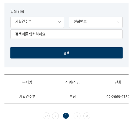
립
국
F
항목 검색
어
o
원
기획연수부
전화번호
r
조
m
직
도
국
어
원
원
장
기
획
연
수
부서명
직위/직급
전화
부
기
조
획
기획연수부
부장
02-2669-9730
직
운
및
영
업
과
무
공
첫 페이지
이전 페이지
다음 페이지
마지막 페이지
1
소
공
개
언
(부
어
서
과