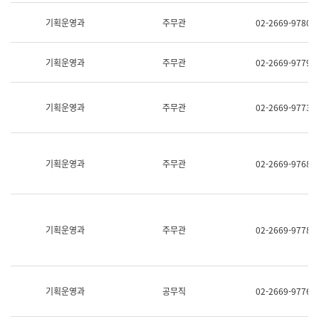
명,
교
직
기획운영과
주무관
02-2669-9780
육
위/
연
직
수
급,
과
기획운영과
주무관
02-2669-9779
전
어
화,
문
담
연
당
기획운영과
주무관
02-2669-9773
구
업
실
무)
어
문
연
기획운영과
주무관
02-2669-9768
구
과
어
문
연
구
기획운영과
주무관
02-2669-9778
과
(사
전
팀)
언
기획운영과
공무직
02-2669-9776
어
정