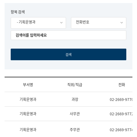
립
국
F
항목 검색
어
o
원
- 기획운영과
전화번호
r
조
m
직
도
국
어
원
원
장
기
획
연
수
부서명
직위/직급
전화
부
기
조
획
기획운영과
과장
02-2669-9770
직
운
및
영
업
과
기획운영과
사무관
02-2669-9772
무
공
소
공
개
언
기획운영과
주무관
02-2669-9774
(부
어
서
과