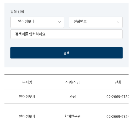
립
국
F
항목 검색
어
o
원
- 언어정보과
전화번호
r
조
m
직
도
국
어
원
원
장
기
획
연
수
부서명
직위/직급
전화
부
기
조
획
언어정보과
과장
02-2669-9750
직
운
및
영
업
과
무
공
언어정보과
학예연구관
02-2669-9754
소
공
개
언
(부
어
서
과