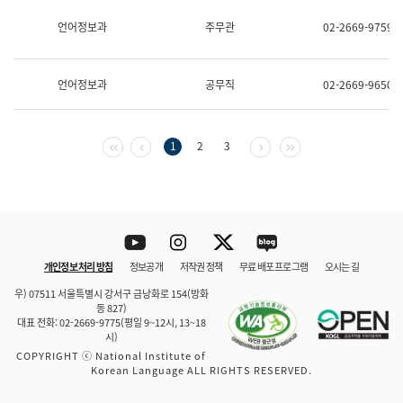
보
과
언어정보과
주무관
02-2669-9759
한
국
어
언어정보과
공무직
02-2669-9650
진
흥
과
수
첫 페이지
이전 페이지
다음 페이지
마지막 페이지
1
2
3
어
점
자
진
흥
과
Youtube
Instagram
Twitter
blog
개인정보 처리 방침
정보공개
저작권 정책
무료 배포 프로그램
오시는 길
바로 가기
문체부와 소속기관
우) 07511 서울특별시 강서구 금낭화로 154(방화
동 827)
대표 전화: 02-2669-9775(평일 9~12시, 13~18
시)
COPYRIGHT ⓒ National Institute of
Korean Language ALL RIGHTS RESERVED.