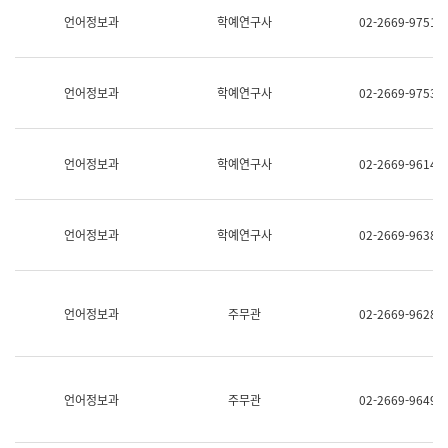
명,
교
언어정보과
학예연구사
02-2669-9751
직
육
위/
연
직
수
급,
과
언어정보과
학예연구사
02-2669-9753
전
어
화,
문
담
연
당
구
언어정보과
학예연구사
02-2669-9614
업
실
무)
어
문
연
언어정보과
학예연구사
02-2669-9638
구
과
어
문
연
언어정보과
주무관
02-2669-9628
구
과
(사
전
팀)
언어정보과
주무관
02-2669-9649
언
어
정