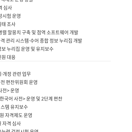
격 심사
검정시험 운영
실태 조사
병렬 말뭉치 구축 및 점역 소프트웨어 개발
격 관리 시스템·수어 종합 정보 누리집 개발
정보 누리집 운영 및 유지보수
민원 대응
제·개정 관련 업무
사전 편찬위원회 운영
사전> 운영
한국어 사전> 운영 및 2단계 편찬
시스템 유지보수
원 자격제도 운영
원 자격 심사
육능력 검정시험 운영