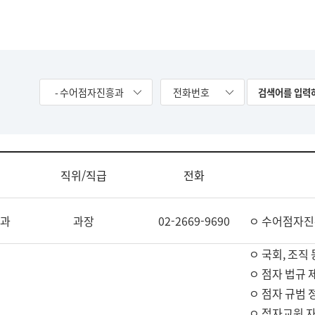
- 수어점자진흥과
전화번호
직위/직급
전화
과
과장
02-2669-9690
ㅇ 수어점자진
ㅇ 국회, 조직 
ㅇ 점자 법규 
ㅇ 점자 규범 
ㅇ 점자교원 