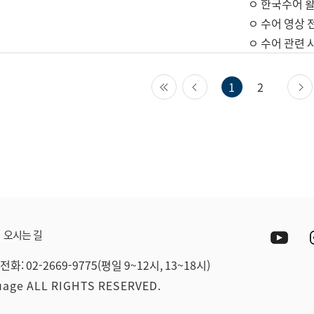
ㅇ 한국수어 활
ㅇ 수어 영상 
ㅇ 수어 관련 
첫 페이지
이전 페이지
1
2
Yout
오시는 길
전화: 02-2669-9775(평일 9~12시, 13~18시)
guage ALL RIGHTS RESERVED.