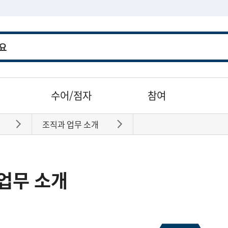
수어/점자
참여
조직과 업무 소개
바로가기
바로가기
업무 소개