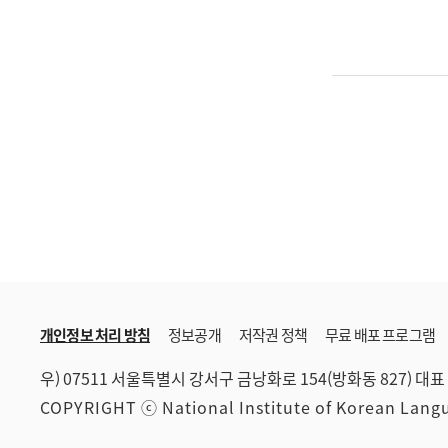
개인정보 처리 방침
정보공개
저작권 정책
무료 배포 프로그램
우) 07511 서울특별시 강서구 금낭화로 154(방화동 827)
대표 
COPYRIGHT ⓒ National Institute of Korean Lan