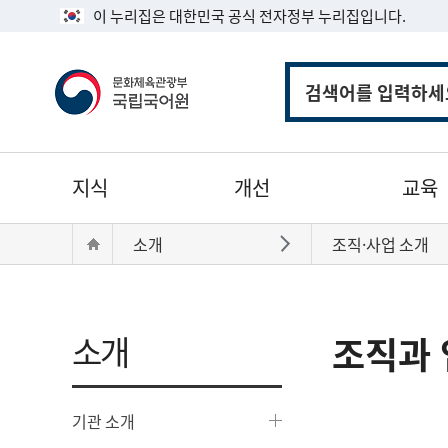
이 누리집은 대한민국 공식 전자정부 누리집입니다.
통
합
검
색
주
지식
개선
교육
메
뉴
현
Home
소개
조직·사업 소개
바로가기
재
위
치:
소개
조직과 
기관 소개