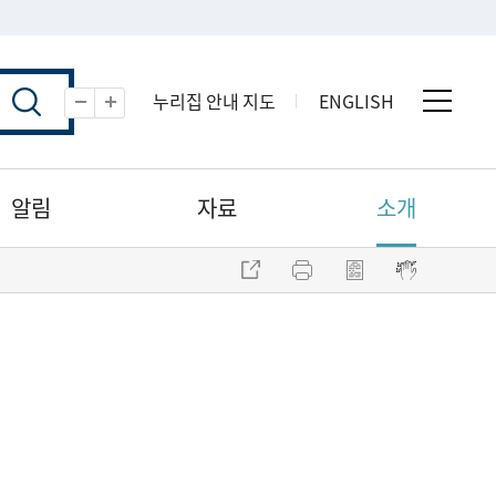
누리집 안내 지도
ENGLISH
전체 
축소
확대
알림
자료
소개
주소 복사
프린트
점자파일 내려받기
점자뷰어 보