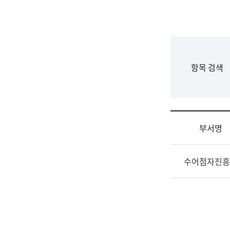
국
립
국
어
원
F
항목 검색
조
o
직
r
도
m
국
어
부서명
원
원
조
장
수어점자진흥
직
기
및
획
업
연
무
수
소
부
개
기