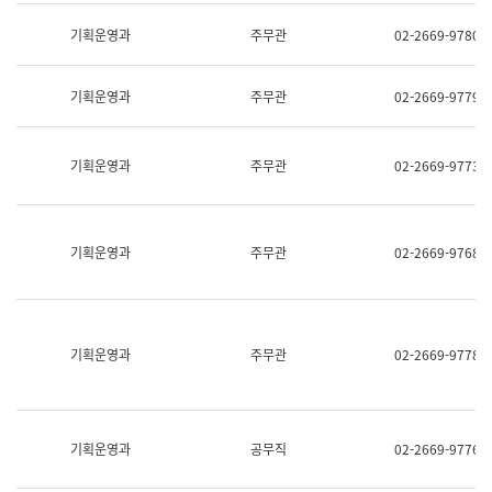
명,
교
직
기획운영과
주무관
02-2669-9780
육
위/
연
직
수
급,
과
기획운영과
주무관
02-2669-9779
전
어
화,
문
담
연
당
기획운영과
주무관
02-2669-9773
구
업
실
무)
어
문
연
기획운영과
주무관
02-2669-9768
구
과
어
문
연
구
기획운영과
주무관
02-2669-9778
과
(사
전
팀)
언
기획운영과
공무직
02-2669-9776
어
정