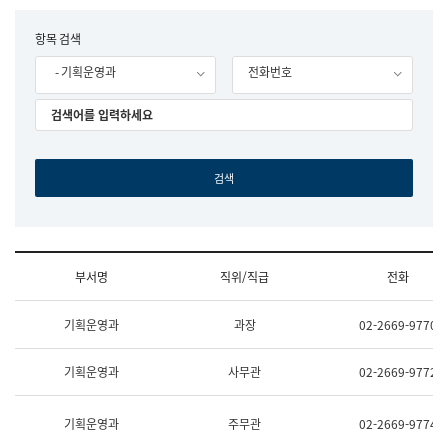
립
국
F
항목 검색
어
o
원
- 기획운영과
전화번호
r
조
m
직
도
국
어
원
원
장
기
획
연
수
부서명
직위/직급
전화
부
기
조
획
기획운영과
과장
02-2669-9770
직
운
및
영
업
과
기획운영과
사무관
02-2669-9772
무
공
소
공
개
언
기획운영과
주무관
02-2669-9774
(부
어
서
과