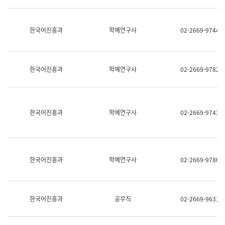
명,
교
직
육
위/
연
한국어진흥과
학예연구사
02-2669-9744
직
수
급,
과
전
어
화,
문
담
연
한국어진흥과
학예연구사
02-2669-9782
당
구
업
실
무)
어
문
연
한국어진흥과
학예연구사
02-2669-9743
구
과
어
문
연
한국어진흥과
학예연구사
02-2669-9786
구
과
(사
전
팀)
한국어진흥과
공무직
02-2669-9631
언
어
정