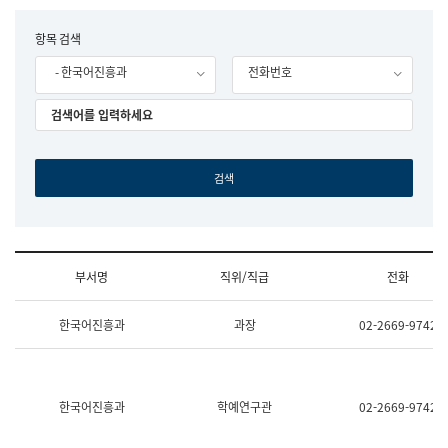
립
국
F
항목 검색
어
o
원
- 한국어진흥과
전화번호
r
조
m
직
도
국
어
원
원
장
기
획
연
수
부서명
직위/직급
전화
부
기
조
획
한국어진흥과
과장
02-2669-9742
직
운
및
영
업
과
무
공
소
공
한국어진흥과
학예연구관
02-2669-9742
개
언
(부
어
서
과