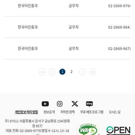
보
한국어진흥과
공무직
02-2669-9764
과
한
국
어
한국어진흥과
공무직
02-2669-9641
진
흥
과
수
한국어진흥과
공무직
02-2669-9678
어
점
자
진
흥
첫 페이지
이전 페이지
다음 페이지
마지막 페이지
1
2
과
Youtube
Instagram
Twitter
blog
개인정보 처리 방침
정보공개
저작권 정책
무료 배포 프로그램
오시는 길
바로 가기
문체부와 소속기관
우) 07511 서울특별시 강서구 금낭화로 154(방화
동 827)
대표 전화: 02-2669-9775(평일 9~12시, 13~18