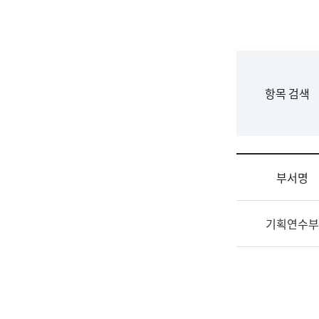
국
립
국
어
원
F
항목 검색
조
o
직
r
도
m
국
어
부서명
원
원
조
장
기획연수부
직
기
및
획
업
연
무
수
소
부
개
기