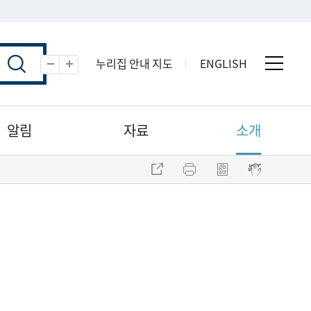
누리집 안내 지도
ENGLISH
전체 
축소
확대
알림
자료
소개
주소 복사
프린트
점자파일 내려받기
점자뷰어 보