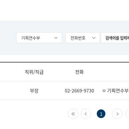
기획연수부
전화번호
직위/직급
전화
부장
02-2669-9730
ㅇ 기획연수부
첫 페이지
이전 페이지
다
1