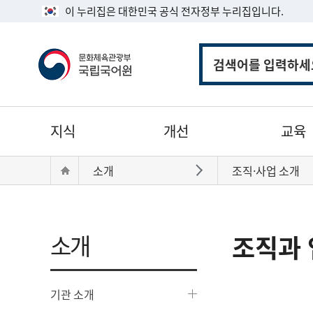
이 누리집은 대한민국 공식 전자정부 누리집입니다.
통
합
검
색
주
지식
개선
교육
메
뉴
현
Home
소개
조직·사업 소개
바로가기
재
위
치:
소개
조직과 
기관 소개