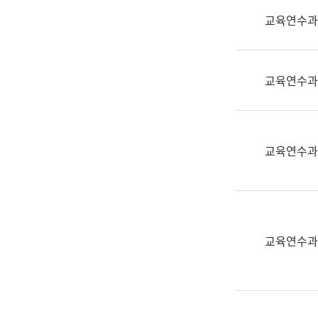
실
교육연수과
어
문
연
구
교육연수과
과
어
문
연
교육연수과
구
과
(사
전
팀)
교육연수과
언
어
정
보
과