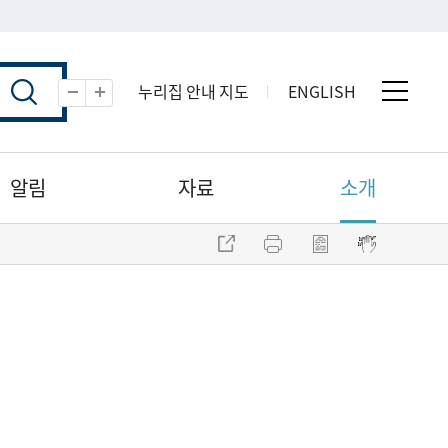
누리집 안내 지도
ENGLISH
전체 
축소
확대
알림
자료
소개
주소 복사
프린트
점자파일 내려받기
점자뷰어 보