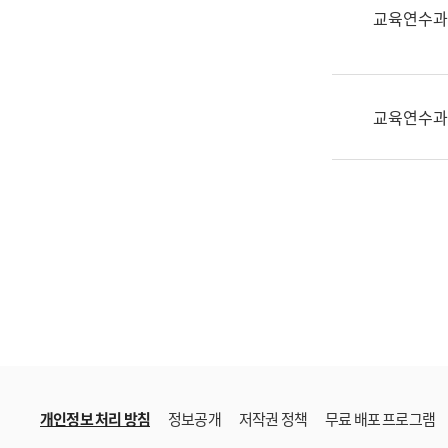
한
교육연수과
국
어
진
흥
교육연수과
과
수
어
점
자
진
흥
과
개인정보 처리 방침
정보공개
저작권 정책
무료 배포 프로그램