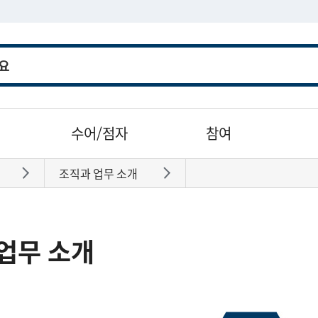
수어/점자
참여
조직과 업무 소개
바로가기
바로가기
업무 소개