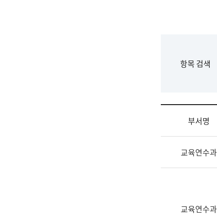
국
립
국
어
원
F
항목 검색
조
o
직
r
도
m
국
어
부서명
원
원
조
장
교육연수과
직
기
및
획
업
연
무
수
소
부
교육연수과
개
기