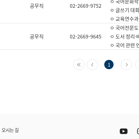
ㅇ 국어문화학
공무직
02-2669-9752
ㅇ 글쓰기 대회
ㅇ 교육연수과
ㅇ 국어전문도
공무직
02-2669-9645
ㅇ 도서 정리·
ㅇ 국어 관련
첫 페이지
이전 페이지
다
1
Yout
오시는 길