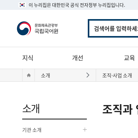
이 누리집은 대한민국 공식 전자정부 누리집입니다.
통
합
검
색
주
지식
개선
교육
메
뉴
현
Home
소개
조직·사업 소개
바로가기
재
위
치:
소개
조직과 
기관 소개