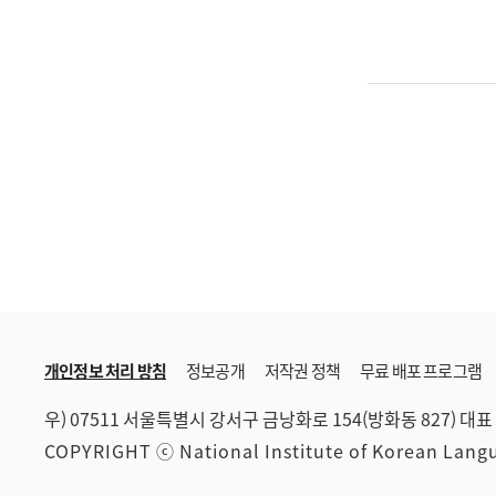
개인정보 처리 방침
정보공개
저작권 정책
무료 배포 프로그램
우) 07511 서울특별시 강서구 금낭화로 154(방화동 827)
대표 
COPYRIGHT ⓒ National Institute of Korean Lan