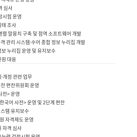
격 심사
검정시험 운영
실태 조사
병렬 말뭉치 구축 및 점역 소프트웨어 개발
격 관리 시스템·수어 종합 정보 누리집 개발
정보 누리집 운영 및 유지보수
민원 대응
제·개정 관련 업무
사전 편찬위원회 운영
사전> 운영
한국어 사전> 운영 및 2단계 편찬
시스템 유지보수
원 자격제도 운영
원 자격 심사
육능력 검정시험 운영