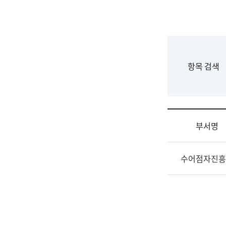
국
립
국
어
원
F
항목 검색
조
o
직
r
도
m
국
어
부서명
원
원
조
장
수어점자진흥
직
기
및
획
업
연
무
수
소
부
개
기