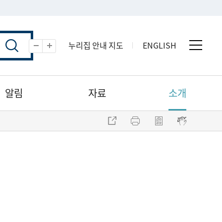
누리집 안내 지도
ENGLISH
전체 
축소
확대
알림
자료
소개
주소 복사
프린트
점자파일 내려받기
점자뷰어 보