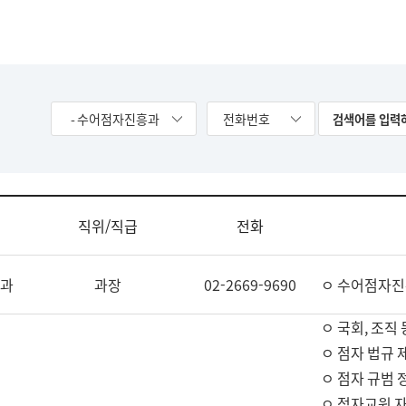
- 수어점자진흥과
전화번호
직위/직급
전화
과
과장
02-2669-9690
ㅇ 수어점자진
ㅇ 국회, 조직 
ㅇ 점자 법규 
ㅇ 점자 규범 
ㅇ 점자교원 