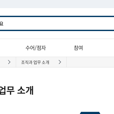
수어/점자
참여
조직과 업무 소개
바로가기
바로가기
업무 소개