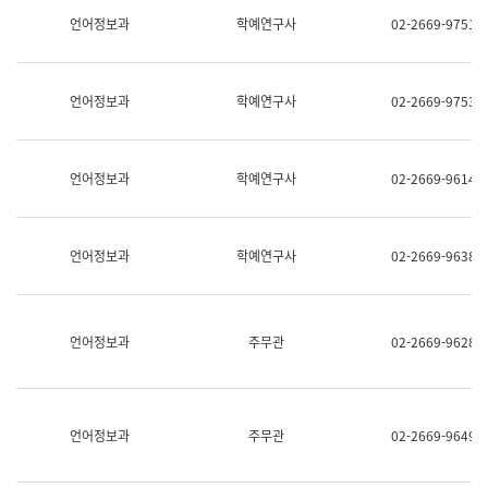
명,
교
언어정보과
학예연구사
02-2669-9751
직
육
위/
연
직
수
급,
과
언어정보과
학예연구사
02-2669-9753
전
어
화,
문
담
연
당
구
언어정보과
학예연구사
02-2669-9614
업
실
무)
어
문
연
언어정보과
학예연구사
02-2669-9638
구
과
어
문
연
언어정보과
주무관
02-2669-9628
구
과
(사
전
팀)
언어정보과
주무관
02-2669-9649
언
어
정