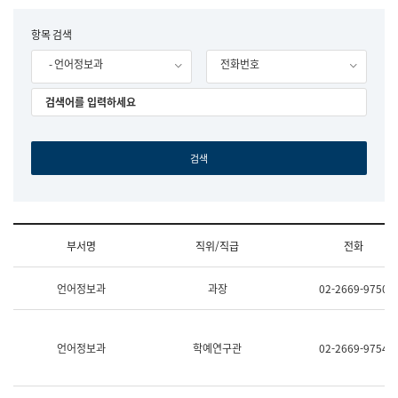
립
국
F
항목 검색
어
o
원
- 언어정보과
전화번호
r
조
m
직
도
국
어
원
원
장
기
획
연
수
부서명
직위/직급
전화
부
기
조
획
언어정보과
과장
02-2669-9750
직
운
및
영
업
과
무
공
언어정보과
학예연구관
02-2669-9754
소
공
개
언
(부
어
서
과