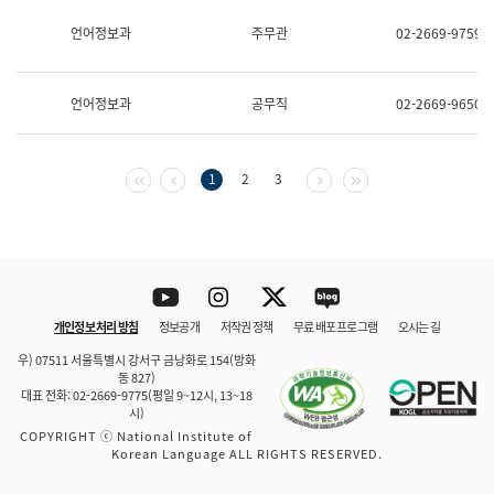
보
과
언어정보과
주무관
02-2669-9759
한
국
어
언어정보과
공무직
02-2669-9650
진
흥
과
수
첫 페이지
이전 페이지
다음 페이지
마지막 페이지
1
2
3
어
점
자
진
흥
과
Youtube
Instagram
Twitter
blog
개인정보 처리 방침
정보공개
저작권 정책
무료 배포 프로그램
오시는 길
바로 가기
문체부와 소속기관
우) 07511 서울특별시 강서구 금낭화로 154(방화
동 827)
대표 전화: 02-2669-9775(평일 9~12시, 13~18
시)
COPYRIGHT ⓒ National Institute of
Korean Language ALL RIGHTS RESERVED.