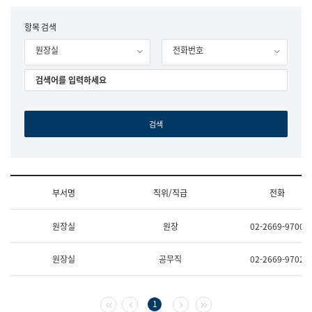
립
국
F
항목 검색
어
o
원
원장실
전화번호
r
조
m
직
도
국
어
원
원
장
기
획
연
수
부서명
직위/직급
전화
부
기
조
획
원장실
원장
02-2669-9700
직
운
및
영
업
과
원장실
공무직
02-2669-9702
무
공
소
공
개
언
(부
어
첫 페이지
이전 페이지
다음 페이지
마지막 페이지
1
서
과