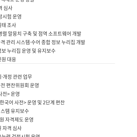
격 심사
검정시험 운영
실태 조사
병렬 말뭉치 구축 및 점역 소프트웨어 개발
격 관리 시스템·수어 종합 정보 누리집 개발
정보 누리집 운영 및 유지보수
민원 대응
제·개정 관련 업무
사전 편찬위원회 운영
사전> 운영
한국어 사전> 운영 및 2단계 편찬
시스템 유지보수
원 자격제도 운영
원 자격 심사
육능력 검정시험 운영