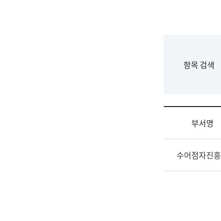
국
립
국
어
원
F
항목 검색
조
o
직
r
도
m
국
어
부서명
원
원
조
장
수어점자진흥
직
기
및
획
업
연
무
수
소
부
개
기