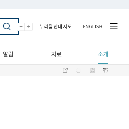
누리집 안내 지도
ENGLISH
전체 
축소
확대
알림
자료
소개
주소 복사
프린트
점자파일 내려받기
점자뷰어 보