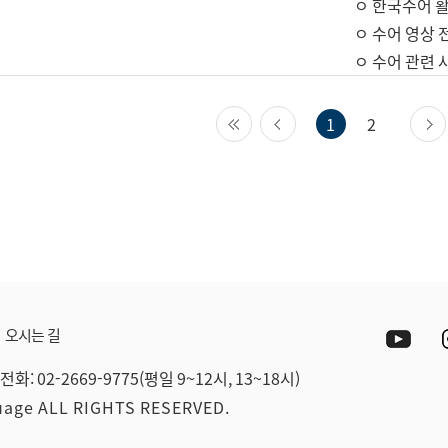
ㅇ 한국수어 활
ㅇ 수어 영상 
ㅇ 수어 관련 
첫 페이지
이전 페이지
1
2
Yout
오시는 길
전화: 02-2669-9775(평일 9~12시, 13~18시)
guage ALL RIGHTS RESERVED.