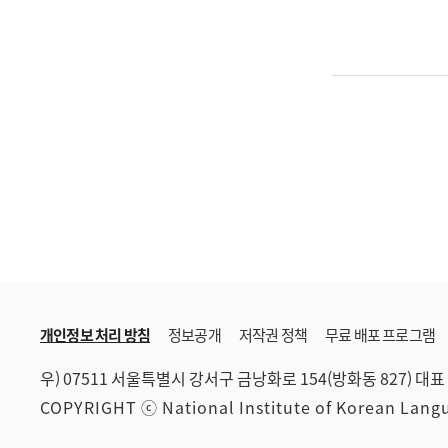
개인정보 처리 방침
정보공개
저작권 정책
무료 배포 프로그램
우) 07511 서울특별시 강서구 금낭화로 154(방화동 827)
대표 
COPYRIGHT ⓒ National Institute of Korean Lan