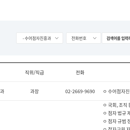
- 수어점자진흥과
전화번호
직위/직급
전화
과
과장
02-2669-9690
ㅇ 수어점자진
ㅇ 국회, 조직 
ㅇ 점자 법규 
ㅇ 점자 규범 
ㅇ 점자교원 