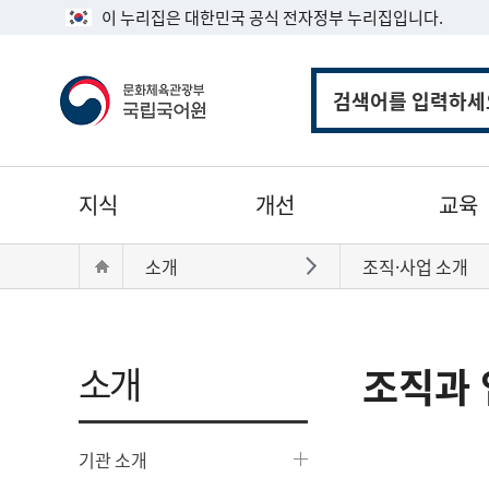
이 누리집은 대한민국 공식 전자정부 누리집입니다.
통
합
검
색
주
지식
개선
교육
메
뉴
현
Home
소개
조직·사업 소개
바로가기
재
위
치:
소개
조직과 
기관 소개