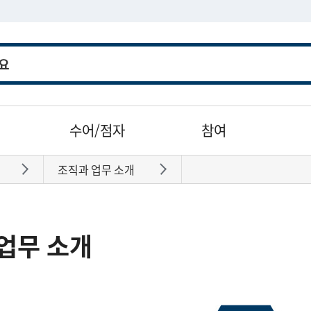
수어/점자
참여
조직과 업무 소개
바로가기
바로가기
업무 소개