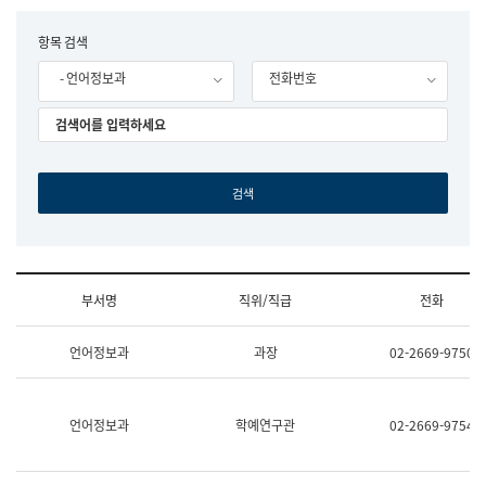
립
국
F
항목 검색
어
o
원
- 언어정보과
전화번호
r
조
m
직
도
국
어
원
원
장
기
획
연
수
부서명
직위/직급
전화
부
기
조
획
언어정보과
과장
02-2669-9750
직
운
및
영
업
과
무
공
언어정보과
학예연구관
02-2669-9754
소
공
개
언
(부
어
서
과