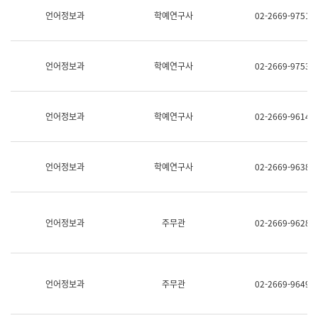
명,
교
언어정보과
학예연구사
02-2669-9751
직
육
위/
연
직
수
급,
과
언어정보과
학예연구사
02-2669-9753
전
어
화,
문
담
연
당
구
언어정보과
학예연구사
02-2669-9614
업
실
무)
어
문
연
언어정보과
학예연구사
02-2669-9638
구
과
어
문
연
언어정보과
주무관
02-2669-9628
구
과
(사
전
팀)
언어정보과
주무관
02-2669-9649
언
어
정