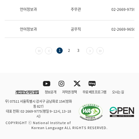
보
과
언어정보과
주무관
02-2669-9759
한
국
어
언어정보과
공무직
02-2669-9650
진
흥
과
수
첫 페이지
이전 페이지
다음 페이지
마지막 페이지
1
2
3
어
점
자
진
흥
과
Youtube
Instagram
Twitter
blog
개인정보 처리 방침
정보공개
저작권 정책
무료 배포 프로그램
오시는 길
바로 가기
문체부와 소속기관
우) 07511 서울특별시 강서구 금낭화로 154(방화
동 827)
대표 전화: 02-2669-9775(평일 9~12시, 13~18
시)
COPYRIGHT ⓒ National Institute of
Korean Language ALL RIGHTS RESERVED.