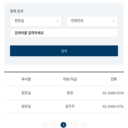
립
국
F
항목 검색
어
o
원
원장실
전화번호
r
조
m
직
도
국
어
원
원
장
기
획
연
수
부서명
직위/직급
전화
부
기
조
획
원장실
원장
02-2669-9700
직
운
및
영
업
과
원장실
공무직
02-2669-9702
무
공
소
공
개
언
(부
어
첫 페이지
이전 페이지
다음 페이지
마지막 페이지
1
서
과