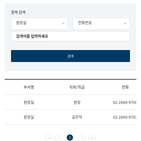
립
국
F
항목 검색
어
o
원
원장실
전화번호
r
조
m
직
도
국
어
원
원
장
기
획
연
수
부서명
직위/직급
전화
부
기
조
획
원장실
원장
02-2669-9700
직
운
및
영
업
과
원장실
공무직
02-2669-9702
무
공
소
공
개
언
(부
어
첫 페이지
이전 페이지
다음 페이지
마지막 페이지
1
서
과