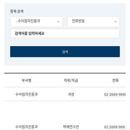
립
국
F
항목 검색
어
o
원
- 수어점자진흥과
전화번호
r
조
m
직
도
국
어
원
원
장
기
획
연
수
부서명
직위/직급
전화
부
기
조
획
수어점자진흥과
과장
02-2669-9690
직
운
및
영
업
과
무
공
소
공
개
언
(부
어
수어점자진흥과
학예연구관
02-2669-9691
서
과