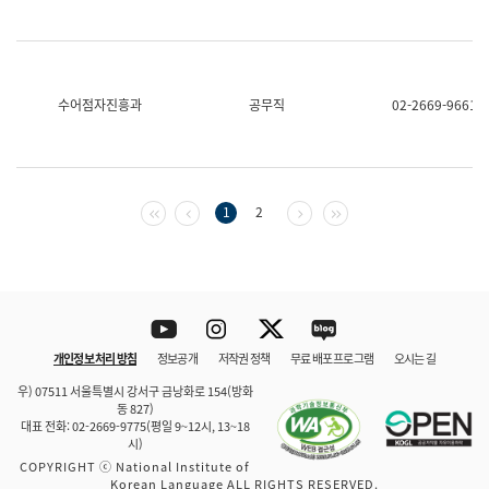
수어점자진흥과
공무직
02-2669-9661
첫 페이지
이전 페이지
다음 페이지
마지막 페이지
1
2
Youtube
Instagram
Twitter
blog
개인정보 처리 방침
정보공개
저작권 정책
무료 배포 프로그램
오시는 길
바로 가기
문체부와 소속기관
우) 07511 서울특별시 강서구 금낭화로 154(방화
동 827)
대표 전화: 02-2669-9775(평일 9~12시, 13~18
시)
COPYRIGHT ⓒ National Institute of
Korean Language ALL RIGHTS RESERVED.