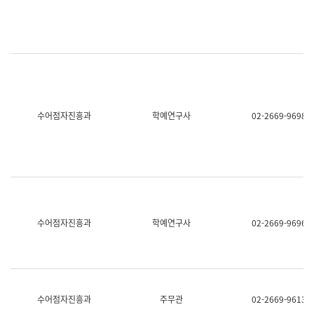
명,
교
직
육
위/
연
직
수
급,
과
전
어
화,
문
담
연
당
구
수어점자진흥과
학예연구사
02-2669-9698
업
실
무)
어
문
연
구
과
어
문
연
수어점자진흥과
학예연구사
02-2669-9696
구
과
(사
전
팀)
언
어
수어점자진흥과
주무관
02-2669-9613
정