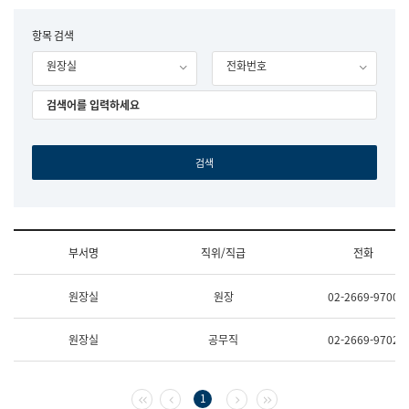
립
국
F
항목 검색
어
o
원
원장실
전화번호
r
조
m
직
도
국
어
원
원
장
기
획
연
수
부서명
직위/직급
전화
부
기
조
획
원장실
원장
02-2669-9700
직
운
및
영
업
과
원장실
공무직
02-2669-9702
무
공
소
공
개
언
(부
어
첫 페이지
이전 페이지
다음 페이지
마지막 페이지
1
서
과