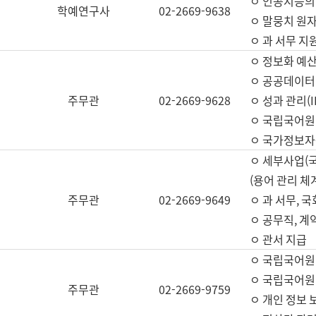
ㅇ 인공지능의
학예연구사
02-2669-9638
ㅇ 말뭉치 원자
ㅇ 과 서무 지
ㅇ 정보화 예산
ㅇ 공공데이터 
주무관
02-2669-9628
ㅇ 성과 관리(
ㅇ 국립국어원
ㅇ 국가정보자
ㅇ 세부사업(
(용어 관리 체
주무관
02-2669-9649
ㅇ 과 서무, 
ㅇ 공무직, 계
ㅇ 관서 지급
ㅇ 국립국어원
ㅇ 국립국어원
주무관
02-2669-9759
ㅇ 개인 정보 