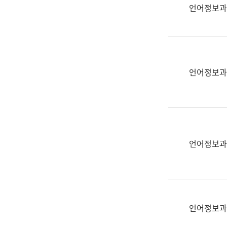
실
언어정보과
어
문
연
구
과
언어정보과
어
문
연
구
과
(사
언어정보과
전
팀)
언
어
정
언어정보과
보
과