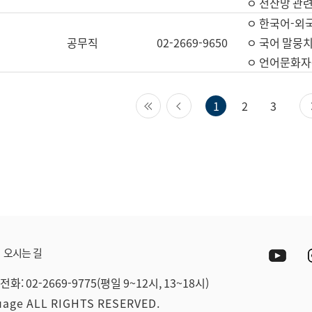
ㅇ 전산망 관련
ㅇ 한국어-외
공무직
02-2669-9650
ㅇ 국어 말뭉치
ㅇ 언어문화자원
첫 페이지
이전 페이지
1
2
3
Yout
오시는 길
전화: 02-2669-9775(평일 9~12시, 13~18시)
guage ALL RIGHTS RESERVED.