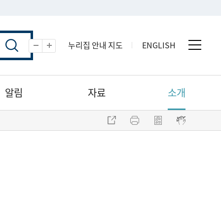
누리집 안내 지도
ENGLISH
전체 
축소
확대
알림
자료
소개
주소 복사
프린트
점자파일 내려받기
점자뷰어 보