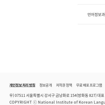
한
국
어
언어정보과
진
흥
과
수
어
점
자
진
흥
과
개인정보 처리 방침
정보공개
저작권 정책
무료 배포 프로그램
우) 07511 서울특별시 강서구 금낭화로 154(방화동 827)
대표 
COPYRIGHT ⓒ National Institute of Korean Lan