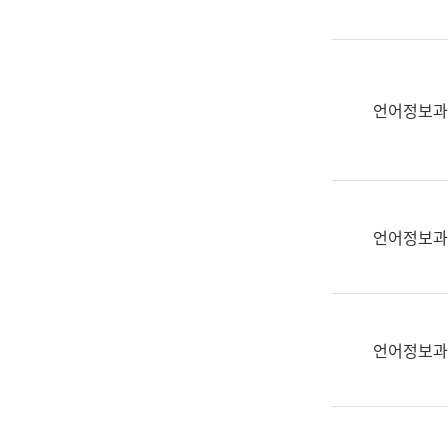
(부
획
서
운
명,
영
직
과
위/
언어정보과
공
직
공
급,
언
전
어
화,
과
담
교
언어정보과
당
육
업
연
무)
수
과
언어정보과
어
문
연
구