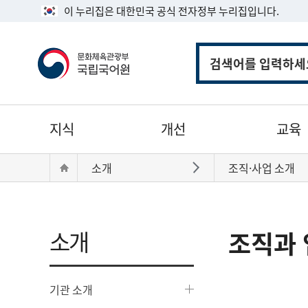
이 누리집은 대한민국 공식 전자정부 누리집입니다.
통
합
검
색
주
지식
개선
교육
메
뉴
현
Home
소개
조직·사업 소개
바로가기
재
위
치:
소개
조직과 
기관 소개