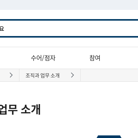
수어/점자
참여
조직과 업무 소개
바로가기
바로가기
업무 소개