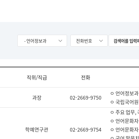
- 언어정보과
전화번호
직위/직급
전화
ㅇ 언어정보과
과장
02-2669-9750
ㅇ 국립국어원
ㅇ 주요 업무,
ㅇ 언어문화자
학예연구관
02-2669-9754
ㅇ 언어문화자
ㅇ 국어 말뭉치