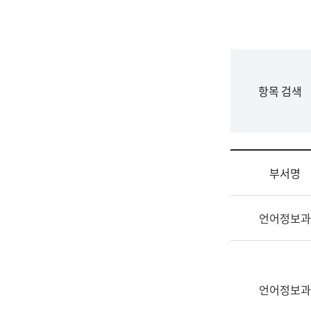
국
립
국
어
원
F
항목 검색
조
o
직
r
도
m
국
어
부서명
원
원
조
장
언어정보과
직
기
및
획
업
연
무
수
소
언어정보과
부
개
기