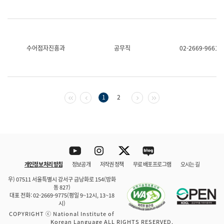
수어점자진흥과
공무직
02-2669-9661
첫 페이지
이전 페이지
다음 페이지
마지막 페이지
1
2
Youtube
Instagram
Twitter
blog
개인정보 처리 방침
정보공개
저작권 정책
무료 배포 프로그램
오시는 길
바로 가기
문체부와 소속기관
우) 07511 서울특별시 강서구 금낭화로 154(방화
동 827)
대표 전화: 02-2669-9775(평일 9~12시, 13~18
시)
COPYRIGHT ⓒ National Institute of
Korean Language ALL RIGHTS RESERVED.