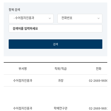
립
국
F
항목 검색
어
o
원
- 수어점자진흥과
전화번호
r
조
m
직
도
국
어
원
원
장
기
획
연
수
부서명
직위/직급
전화
부
기
조
획
수어점자진흥과
과장
02-2669-9690
직
운
및
영
업
과
무
공
소
공
개
언
(부
어
수어점자진흥과
학예연구관
02-2669-9691
서
과