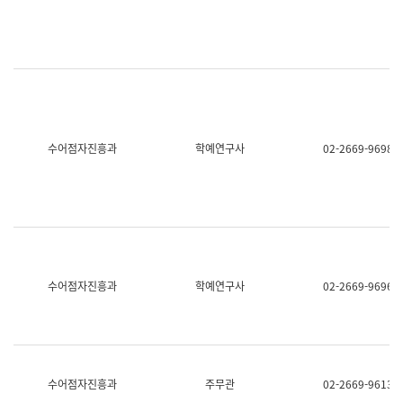
명,
교
직
육
위/
연
직
수
급,
과
전
어
화,
문
담
연
당
구
수어점자진흥과
학예연구사
02-2669-9698
업
실
무)
어
문
연
구
과
어
문
연
수어점자진흥과
학예연구사
02-2669-9696
구
과
(사
전
팀)
언
어
수어점자진흥과
주무관
02-2669-9613
정