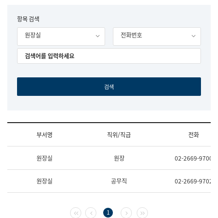
립
국
F
항목 검색
어
o
원
원장실
전화번호
r
조
m
직
도
국
어
원
원
장
기
획
연
수
부서명
직위/직급
전화
부
기
조
획
원장실
원장
02-2669-9700
직
운
및
영
업
과
원장실
공무직
02-2669-9702
무
공
소
공
개
언
(부
어
첫 페이지
이전 페이지
다음 페이지
마지막 페이지
1
서
과