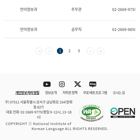
보
과
언어정보과
주무관
02-2669-9759
한
국
어
언어정보과
공무직
02-2669-9650
진
흥
과
수
첫 페이지
이전 페이지
다음 페이지
마지막 페이지
1
2
3
어
점
자
진
흥
과
Youtube
Instagram
Twitter
blog
개인정보 처리 방침
정보공개
저작권 정책
무료 배포 프로그램
오시는 길
바로 가기
문체부와 소속기관
우) 07511 서울특별시 강서구 금낭화로 154(방화
동 827)
대표 전화: 02-2669-9775(평일 9~12시, 13~18
시)
COPYRIGHT ⓒ National Institute of
Korean Language ALL RIGHTS RESERVED.