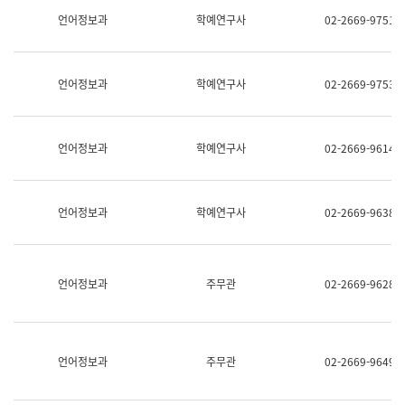
명,
교
언어정보과
학예연구사
02-2669-9751
직
육
위/
연
직
수
급,
과
언어정보과
학예연구사
02-2669-9753
전
어
화,
문
담
연
당
구
언어정보과
학예연구사
02-2669-9614
업
실
무)
어
문
연
언어정보과
학예연구사
02-2669-9638
구
과
어
문
연
언어정보과
주무관
02-2669-9628
구
과
(사
전
팀)
언어정보과
주무관
02-2669-9649
언
어
정