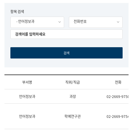
립
국
F
항목 검색
어
o
원
- 언어정보과
전화번호
r
조
m
직
도
국
어
원
원
장
기
획
연
수
부서명
직위/직급
전화
부
기
조
획
언어정보과
과장
02-2669-9750
직
운
및
영
업
과
무
공
언어정보과
학예연구관
02-2669-9754
소
공
개
언
(부
어
서
과